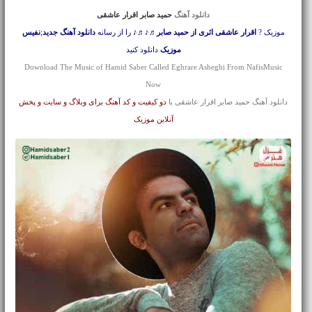
دانلود آهنگ
حمید صابر اقرار عاشقی
موزیک ?
اقرار عاشقی اثری از حمید صابر
♬♪♬♪ را از رسانه
دانلود آهنگ جدید
;
نفیس
موزیک
دانلود کنید
Download The Music of Hamid Saber Called Eghrare Asheghi From NafisMusic
Now
دانلود آهنگ حمید صابر اقرار عاشقی با
دو کیفیت و کد آهنگ برای وبلاگ و سایت و پخش
آنلاین موزیک