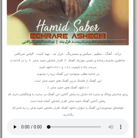
ترانه ، آهنگ ، تنظیم ، میکس و مسترینگ : غزل بند ، تهیه کننده : الیاس شرافتی
مخاطبین محترم رسانه ی نفیس موزیک آهنگ ♬ اقرار عاشقی حمید صابر ♬ را در ادامه با
سرعت بالا با کیفیت 128 و 320 دانلود کنید
در ادامه مطلب میتوانید این آهنگ زیبا را بشنوید
این آهنگ از قشنگ ترین آهنگ های حمید صابر است
♫ دانلود آهنگ های حمید صابر ♫
برای صاحبان وبلاگ و سایت که تمایل به پخش آنلاین این آهنگ در سایت یا وبلاگشان دارند کد
پخش آنلاین آهنگ حمید صابر اقرار عاشقی آماده شده است
خوشحال میشویم این آهنگ با عنوان دانلود آهنگ اقرار عاشقی حمید صابر را به اشتراک
بگذارید.