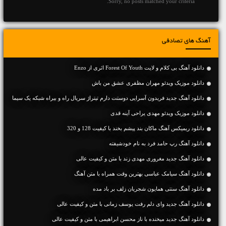
Sorry, no posts matched your criteria.
آهنگ های تصادفی
دانلود آهنگ بی کلام و لایت Forest Of Youth اثری از Enzo
دانلود موزیک ویدئو مهران مظفری عشق من باش
دانلود آهنگ جدید فریدون آسرایی دوستت دارم تیتراژ سریال راه و بیراه شبکه یک سیما
دانلود موزیک ویدئو مهدی یراحی آینه قدی
دانلود ریمیکس آهنگ ماکان بند پیشم بخند با کیفیت 128 و 320
دانلود آهنگ رپ حامد فرد به نام خودشیفته
دانلود آهنگ جديد مغروری مهدی زند با متن و کیفیت عالی
دانلود آهنگ سیامک عباسی بهترین وقت همراه با متن آهنگ
دانلود آهنگ سنتی همایون شجریان زلف بر باد مده
دانلود آهنگ جديد وای دلم رفت یوسف زمانی با متن و کیفیت عالی
دانلود آهنگ جديد میخنده با ناز محسن ابراهیمی با متن و کیفیت عالی