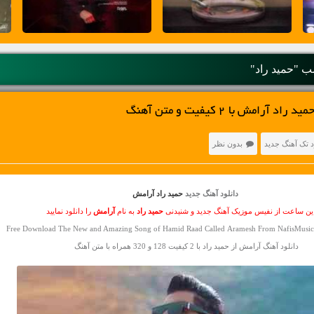
 "حمید راد"
رامش با 2 کیفیت و متن آهنگ
د تک آهنگ جدید
بدون نظر
دانلود آهنگ جدید
حمید راد آرامش
این ساعت از نفیس موزیک آهنگ جدید و شنیدنی
حمید راد
به نام
آرامش
را دانلود نمایید
Free Download The New and Amazing Song of Hamid Raad Called Aramesh From NafisMusic 
دانلود آهنگ آرامش از حمید راد با 2 کیفیت 128 و 320 همراه با متن آهنگ