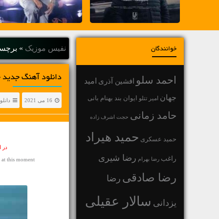
نفیس موزیک
»
برچسب
خوانندگان
دانلود آهنگ جديد حمید راد آ
احمد سلو
افشین آذری
امید
جهان
بهنام بانی
امیر تتلو
ایوان بند
16 می 2021
دانلو
حامد زمانی
حجت اشرف زاده
حمید هیراد
حمید عسکری
در 
رضا شیری
راغب
رضا بهرام
at this moment
رضا صادقی
رضا
سالار عقیلی
یزدانی