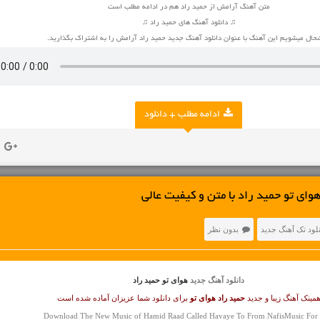
متن آهنگ آرامش از حمید راد هم در ادامه مطلب است
♫ دانلود آهنگ های حمید راد ♫
ال میشویم این آهنگ با عنوان دانلود آهنگ جدید حمید راد آرامش را به اشتراک بگذارید.
ادامه مطلب + دانلود
وای تو حمید راد با متن و کیفیت عالی
نلود تک آهنگ جدید
بدون نظر
دانلود آهنگ جدید
هوای تو حمید راد
مینک آهنگ زیبا و جدید
حمید راد
هوای تو
برای دانلود شما عزیزان آماده شده است
Download The New Music of Hamid Raad Called Havaye To From NafisMusic For