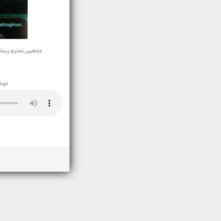
مخاطبین محترم رسانه ی ن
خوشح