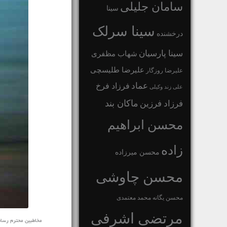
سامان جلیلی
سینا
سینا سرلک
درخشنده
سینا پارسیان
شهاب مظفری
علیرضا طلیسچی
علیرضا روزگار
عماد
فرزاد فرخ
علی زند وکیلی
ماکان بند
فرزاد فرزین
محسن ابراهیم
زاده
محسن میرزاده
محسن چاوشی
محسن یگانه
محمد معتمدی
مرتضی اشرفی
مخاطبین محترم رسانه ی 