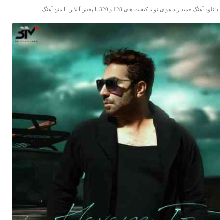
دانلود آهنگ حمید راد هوای تو با کیفیت های 128 و 320 با پخش آنلاین با متن آهنگ