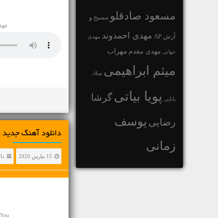
مسعود صادقلو
مسیح و
خوشح
مهدی احمدوند
آرش AP
مهدی
مهراب
مهدی مقدم
جهانی
میثم ابراهیمی
میلاد
پویا بیاتی
گرشا
بابایی
یوسف
رضایی
دانلود آهنگ جديد ه
زمانی
15 مارس 2020
دا
ه
 You