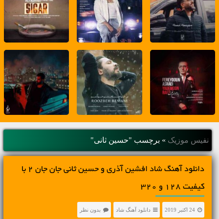
نفیس موزیک
»
برچسب "حسین ثانی"
دانلود آهنگ شاد افشین آذری و حسین ثانی جان جان 2 با
کیفیت 128 و 320
24 اکتبر 2019
دانلود آهنگ شاد
بدون نظر