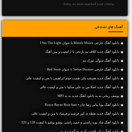
Sorry, no posts matched your criteria.
آهنگ های تصادفی
دانلود آهنگ خارجی Mandy Moore با عنوان I See The Light
دانلود آهنگ جديد کلاف بند نارنجی با 2 کیفیت و متن آهنگ
دانلود آهنگ سوگی تورک بند
دانلود آهنگ خارجی Serhat Durmus با عنوان Red Souls
دانلود آهنگ جديد همیشه یکی هست میثم ابراهیمی با متن و کیفیت عالی
دانلود آهنگ جديد اصلا من بد علی شکیبا با متن و کیفیت عالی
یوسف زمانی به به دانلود آهنگ جدید به به MP3
دانلود آهنگ پویا بیاتی رضا جان • Pouya Bayati Reza Jaan
دانلود آهنگ جديد نقطه ی کور فرشید و فرشاد با متن و کیفیت عالی
دانلود آهنگ شاد نوید راستی و حمید راستی بوشو بوشو با کیفیت 128 و 320
دانلود آهنگ ترکی افشین آذری نه گوزلردی بو