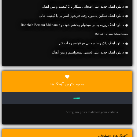
دانلود آهنگ جديد علی اصحابی سیگار با 2 کیفیت و متن آهنگ
دانلود آهنگ غمگین یادمون رفت فریدون آسرایی با کیفیت عالی
دانلود آهنگ روزبه بمانی میخوام ببخشم خودمو • Roozbeh Bemani Mikham
Bebakhsham Khodamo
دانلود آهنگ راک رضا یزدانی یخ تنهاییم رو آب کن
دانلود آهنگ جديد علی یاسینی نمیخواستم و متن آهنگ
محبوب ترین آهنگ ها
هفته
Sorry, no posts matched your criteria.
آهنگ های تصادفی