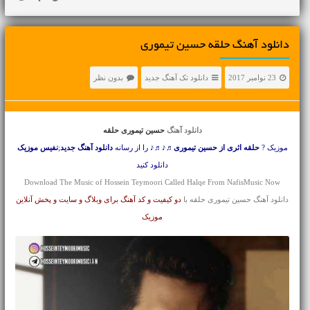
دانلود آهنگ حلقه حسین تیموری
23 نوامبر 2017
دانلود تک آهنگ جدید
بدون نظر
دانلود آهنگ
حسین تیموری حلقه
موزیک ?
حلقه اثری از حسین تیموری
♬♪♬♪ را از رسانه
دانلود آهنگ جدید
;
نفیس موزیک
دانلود کنید
Download The Music of Hossein Teymoori Called Halqe From NafisMusic Now
دانلود آهنگ حسین تیموری حلقه با
دو کیفیت و کد آهنگ برای وبلاگ و سایت و پخش آنلاین
موزیک