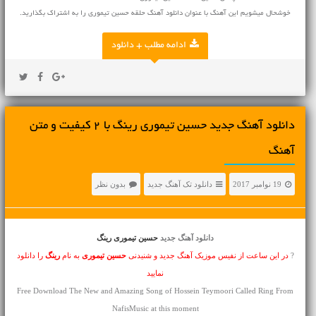
خوشحال میشویم این آهنگ با عنوان دانلود آهنگ حلقه حسین تیموری را به اشتراک بگذارید.
ادامه مطلب + دانلود
دانلود آهنگ جديد حسین تیموری رینگ با 2 کیفیت و متن
آهنگ
19 نوامبر 2017
دانلود تک آهنگ جدید
بدون نظر
دانلود آهنگ جدید
حسین تیموری رینگ
?
در این ساعت از نفیس موزیک آهنگ جدید و شنیدنی
حسین تیموری
به نام
رینگ
را دانلود
نمایید
Free Download The New and Amazing Song of Hossein Teymoori Called Ring From
NafisMusic at this moment