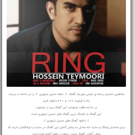
مخاطبین محترم رسانه ی نفیس موزیک آهنگ ♬ حلقه حسین تیموری ♬ را در ادامه با سرعت
بالا با کیفیت 128 و 320 دانلود کنید
در ادامه مطلب میتوانید این آهنگ زیبا را بشنوید
این آهنگ از قشنگ ترین آهنگ های حسین تیموری است
♫ دانلود آهنگ های حسین تیموری ♫
برای صاحبان وبلاگ و سایت که تمایل به پخش آنلاین این آهنگ در سایت یا وبلاگشان دارند کد
پخش آنلاین آهنگ حسین تیموری حلقه آماده شده است