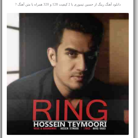
دانلود آهنگ رینگ از حسین تیموری با 2 کیفیت 128 و 320 همراه با متن آهنگ ?