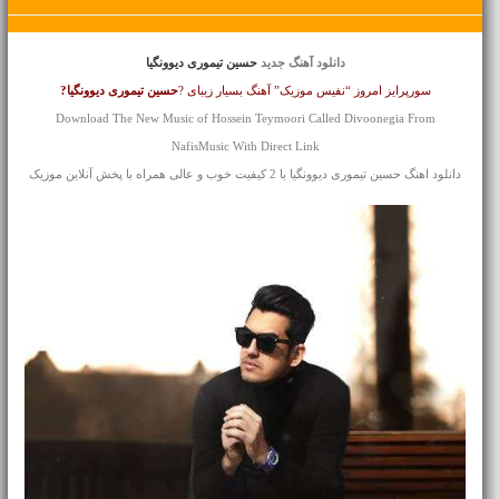
دانلود آهنگ جدید
حسین تیموری دیوونگیا
سورپرایز امروز “نفیس موزیک” آهنگ بسیار زیبای ?
حسین تیموری
دیوونگیا?
Download The New Music of Hossein Teymoori Called Divoonegia From
NafisMusic With Direct Link
دانلود اهنگ حسین تیموری دیوونگیا با 2 کیفیت خوب و عالی همراه با پخش آنلاین موزیک