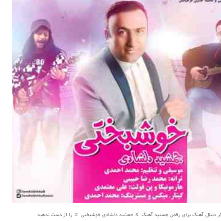
ر دنبال آهنگ برای رقص هستید آهنگ ♬ جمشید دلشادی خوشبختی ♬ را از دست ندهید