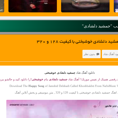
 "جمشید دلشادی"
د دلشادی خوشبختی با کیفیت 128 و 320
ود آهنگ شاد
بدون نظر
دانلود آهنگ شاد
جمشید دلشادی خوشبختی
رقصی همینک از نفیس موزیک? آهنگ شاد
جمشید دلشادی
بنام
خوشبختی
?را دانلود کنید و حالشو ببری
Download The
Happy Song
of Jamshid Delshadi Called Khoshbakhti From NafisMusic 
گ جمشید دلشادی خوشبختی با کیفیت 128 و 320 , متن موسیقی و پخش آنلاین آهنگ