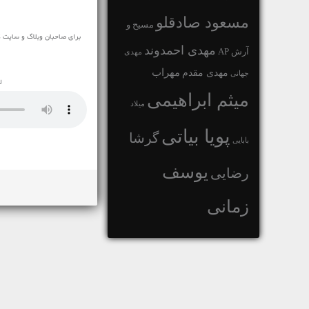
مسعود صادقلو
مسیح و
برای صاحبان وبلاگ و سایت 
مهدی احمدوند
آرش AP
مهدی
مهراب
مهدی مقدم
جهانی
ل
میثم ابراهیمی
میلاد
پویا بیاتی
گرشا
بابایی
یوسف
رضایی
زمانی