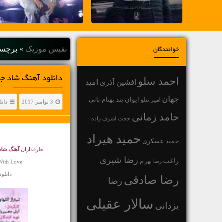
نفیس موزیک
»
برچسب
خوانندگان
دانلود آهنگ شاد جمشی
احمد سلو
افشین آذری
امید
جهان
بهنام بانی
امیر تتلو
ایوان بند
3 نوامبر 2017
دانل
حامد زمانی
حجت اشرف زاده
حمید هیراد
حمید عسکری
طرفداران
آهنگ شاد
رضا شیری
راغب
رضا بهرام
With Love
دانلود اهن
رضا صادقی
رضا
سالار عقیلی
یزدانی