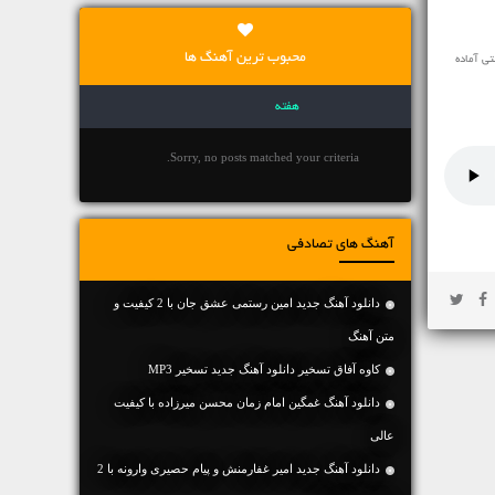
محبوب ترین آهنگ ها
ی آماده
هفته
Sorry, no posts matched your criteria.
آهنگ های تصادفی
دانلود آهنگ جديد امین رستمی عشق جان با 2 کیفیت و
متن آهنگ
کاوه آفاق تسخیر دانلود آهنگ جدید تسخیر MP3
دانلود آهنگ غمگین امام زمان محسن میرزاده با کیفیت
عالی
دانلود آهنگ جديد امیر غفارمنش و پیام حصیری وارونه با 2