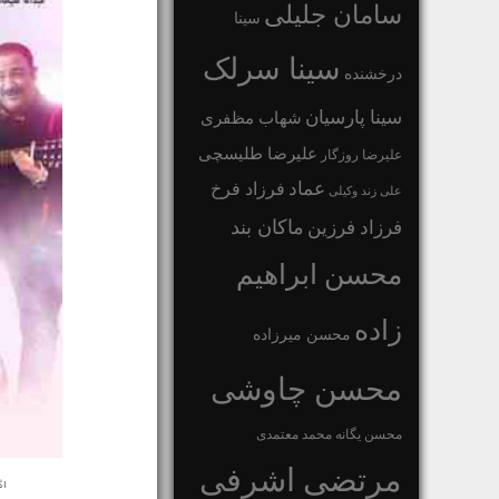
سامان جلیلی
سینا
سینا سرلک
درخشنده
سینا پارسیان
شهاب مظفری
علیرضا طلیسچی
علیرضا روزگار
عماد
فرزاد فرخ
علی زند وکیلی
ماکان بند
فرزاد فرزین
محسن ابراهیم
زاده
محسن میرزاده
محسن چاوشی
محسن یگانه
محمد معتمدی
مرتضی اشرفی
اگ