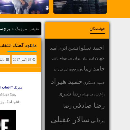
نفیس موزیک
»
برچسب
خوانندگان
دانلود آهنگ انتخاب
احمد سلو
افشین آذری
امید
جهان
بهنام بانی
امیر تتلو
ایوان بند
18 اکتبر 2017
دانل
حامد زمانی
حجت اشرف زاده
حمید هیراد
حمید عسکری
موزیک ?
انتخاب ا
رضا شیری
راغب
رضا بهرام
isMusic Now
دانلود آهنگ بهز
رضا صادقی
رضا
سالار عقیلی
یزدانی