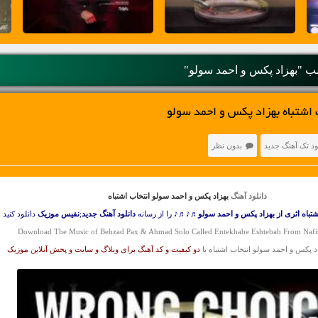
 "بهزاد پکس و احمد سولو"
 اشتباه بهزاد پکس و احمد سولو
ود تک آهنگ جدید
بدون نظر
دانلود آهنگ
بهزاد پکس و احمد سولو انتخاب اشتباه
شتباه اثری از بهزاد پکس و احمد سولو
♬♪♬♪ را از رسانه
دانلود آهنگ جدید
;
نفیس موزیک
دانلود کنید
Download The Music of Behzad Pax & Ahmad Solo Called Entekhabe Eshtebah From Naf
اد پکس و احمد سولو انتخاب اشتباه با
دو کیفیت و کد آهنگ برای وبلاگ و سایت و پخش آنلاین موزیک