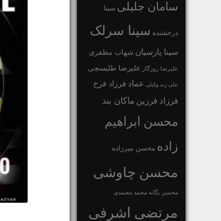
سامان جلیلی
سینا
سینا سرلک
درخشنده
سینا پارسیان
شهاب مظفری
علیرضا طلیسچی
علیرضا روزگار
عماد
فرزاد فرخ
علی زند وکیلی
ماکان بند
فرزاد فرزین
محسن ابراهیم
زاده
محسن میرزاده
محسن چاوشی
محسن یگانه
محمد معتمدی
مرتضی اشرفی