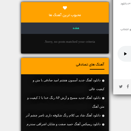
مخاطبین محترم رسانه ی نفیس موزیک آهنگ ♬ انتخاب اشتباه بهزاد پکس و احمد سولو ♬ را در ادامه با سرعت بالا با کیفیت 128 و 320 دانلود
محبوب ترین آهنگ ها
هفته
 انتخاب
Sorry, no posts matched your criteria.
آهنگ های تصادفی
دانلود آهنگ جديد آسمون هشتم امید صادقی با متن و
کیفیت عالی
دانلود آهنگ جديد مسیح و آرش AP رنگ خدا با 2 کیفیت و
متن آهنگ
دانلود آهنگ شاد بی کلام رنگ شکوفه داری ناصر چشم آذر
دانلود ریمیکس آهنگ حمید صفت و شایان اشراقی سندرم