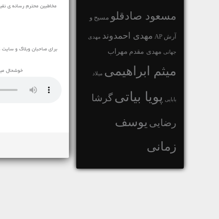
مسعود صادقلو
مسیح و
مهدی احمدوند
آرش AP
مهدی
برای صاحبان وبلاگ و سایت ک
مهراب
مهدی مقدم
جهانی
میثم ابراهیمی
خوشحال میشو
میلاد
پویا بیاتی
گرشا
بابایی
یوسف
رضایی
زمانی