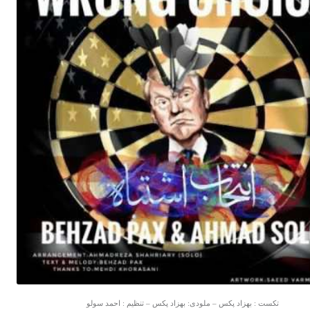
تکست : بهزاد پکس – ملودی: بهزاد پکس – تنظیم : احمد سولو