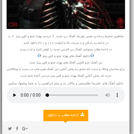
مخاطبین محترم رسانه ی نفیس موزیک آهنگ رپ جدید ♬ دردسر بهزاد لیتو و کچی بیتز ♬ را
در ادامه به رایگان و با سرعت بالا با کیفیت 128 و 320 دانلود کنید
در ادامه مطلب میتوانید
آهنگ
رپ فارسی جدید را گوش کنید و لذت ببرید
دانلود آهنگ های بهزاد لیتو و کچی بیتز
این آهنگ جزو گلچین آهنگ های بهزاد لیتو و کچی بیتز است
برای صاحبان وبلاگ و سایت که تمایل به پخش آنلاین این آهنگ هیپ هاپ در سایت یا وبلاگشان
دارند کد پخش آنلاین آهنگ بهزاد لیتو و کچی بیتز دردسر آماده شده است
دانلود آهنگ های
علیرضا طلیسچی
و
ماکان بند
و
میثم ابراهیمی
را به شما پیشنهاد میکنیم
ادامه مطلب + دانلود