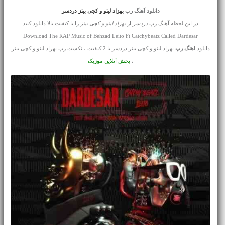
دانلود آهنگ رپ
بهزاد لیتو و کچی بیتز دردسر
در این لحظه آهنگ رپ
دردسر
از
بهزاد لیتو و کچی بیتز
را با کیفیت بالا دانلود کنید
Download The RAP Music of Behzad Leito Ft Catchybeatz Called Dardesar
دانلود
اهنگ رپ
بهزاد لیتو و کچی بیتز دردسر با 2 کیفیت ، تکست رپ بهزاد لیتو و کچی بیتز
،
پخش آنلاین موزیک