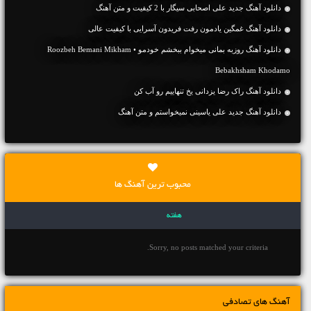
دانلود آهنگ جديد علی اصحابی سیگار با 2 کیفیت و متن آهنگ
دانلود آهنگ غمگین یادمون رفت فریدون آسرایی با کیفیت عالی
دانلود آهنگ روزبه بمانی میخوام ببخشم خودمو • Roozbeh Bemani Mikham
Bebakhsham Khodamo
دانلود آهنگ راک رضا یزدانی یخ تنهاییم رو آب کن
دانلود آهنگ جديد علی یاسینی نمیخواستم و متن آهنگ
محبوب ترین آهنگ ها
هفته
Sorry, no posts matched your criteria.
آهنگ های تصادفی