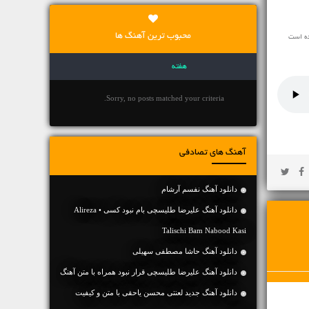
محبوب ترین آهنگ ها
ده است
هفته
Sorry, no posts matched your criteria.
آهنگ های تصادفی
دانلود آهنگ نفسم آرشام
دانلود آهنگ علیرضا طلیسچی بام نبود کسی • Alireza
Talischi Bam Nabood Kasi
دانلود آهنگ حاشا مصطفی سهیلی
دانلود آهنگ علیرضا طلیسچی قرار نبود همراه با متن آهنگ
دانلود آهنگ جديد لعنتی محسن یاحقی با متن و کیفیت