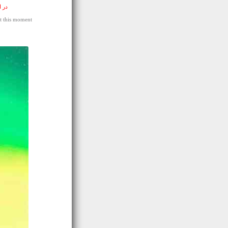
در 
t this moment