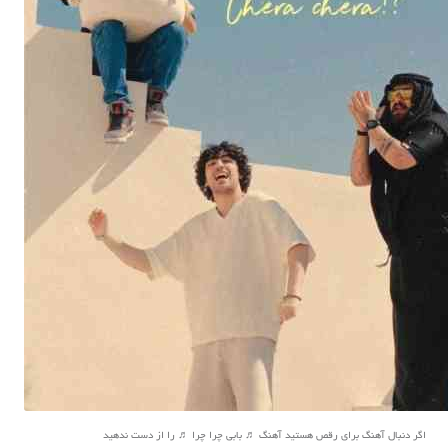
اگر دنبال آهنگ برای رقص هستید آهنگ ♬ بابی چرا چرا ♬ را از دست ندهید