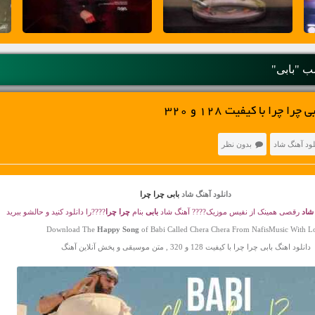
 "بابی"
ا چرا با کیفیت 128 و 320
لود آهنگ شاد
بدون نظر
دانلود آهنگ شاد
بابی چرا چرا
شاد
رقصی همینک از نفیس موزیک???? آهنگ شاد
بابی
بنام
چرا چرا
????را دانلود کنید و حالشو ببرید
Download The
Happy Song
of Babi Called Chera Chera From NafisMusic With L
دانلود اهنگ بابی چرا چرا با کیفیت 128 و 320 , متن موسیقی و پخش آنلاین آهنگ