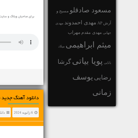
مسعود صادقلو
مسیح و
برای صاحبان وبلاگ و سایت 
مهدی احمدوند
آرش AP
مهدی
مهراب
مهدی مقدم
جهانی
میثم ابراهیمی
میلاد
پویا بیاتی
گرشا
بابایی
یوسف
رضایی
زمانی
دانلود آهنگ جديد بابی جمال ج
6 ژانویه 2024
دانل