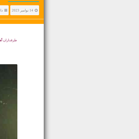
14 نوامبر 2023
دا
طرفداران
آه