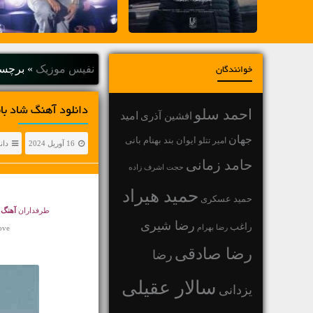
نفیس موزیک
»
برچسب
خوانندگان
دانلود آهنگ شاد بابی چر
احمد سلو
افشین آذری
امید
جهان
بهنام بانی
امیر تتلو
ایوان بند
16 آوریل 2024
دان
حامد زمانی
حجت اشرف زاده
حمید هیراد
حمید عسکری
طرفداران
آهنگ 
رضا شیری
راغب
رضا بهرام
ove
رضا صادقی
رضا
سالار عقیلی
یزدانی