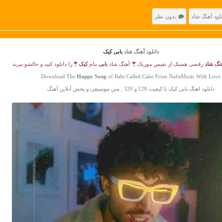
نلود آهنگ شاد
بدون نظر
دانلود آهنگ شاد
بابی کیک
نگ شاد
رقصی همینک از نفیس موزیک
آهنگ شاد
بابی
بنام
کیک
را دانلود کنید و حالشو ببرید
Download The
Happy Song
of Babi Called Cake From NafisMusic With Love
دانلود اهنگ بابی کیک با کیفیت 128 و 320 , متن موسیقی و پخش آنلاین آهنگ