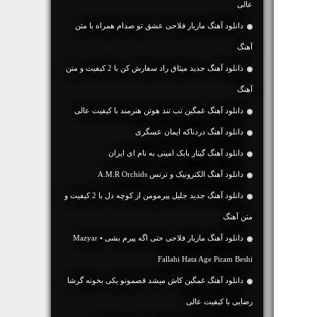
عالی
دانلود آهنگ مازیار فلاحی عشق تو صدام همراه با متن
آهنگ
دانلود آهنگ جديد میثاق راد سفارش کن با 2 کیفیت و متن
آهنگ
دانلود آهنگ غمگین تب تند هوتن هنرمند با کیفیت عالی
دانلود آهنگ دردناکه ایمان عسگری
دانلود آهنگ گیتار بابک امینی به نام ای ایران
دانلود آهنگ الکترونیک و ترنس A.M.R Orchids
دانلود آهنگ جديد جلیل پیرمومن از كوچه دل با 2 کیفیت و
متن آهنگ
دانلود آهنگ مازیار فلاحی حتی اگه پیرم بشی • Mazyar
Fallahi Hata Age Piram Beshi
دانلود آهنگ غمگین کاش میشد قصمونو یکی بخونه گرشا
رضایی با کیفیت عالی