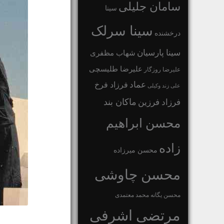
سامان جلیلی
سینا
سینا سرلک
درخشنده
سینا پارسیان
شهاب مظفری
علیرضا طلیسچی
علیرضا روزگار
عماد
فرزاد فرخ
علی زند وکیلی
ماکان بند
فرزاد فرزین
محسن ابراهیم
زاده
محسن میرزاده
محسن چاوشی
محسن یگانه
محمد معتمدی
مرتضی اشرفی