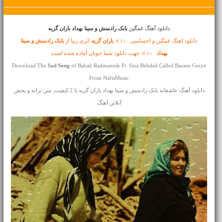
دانلود آهنگ غمگین
بابک رادمنش و سینا بهداد باران گریه
دانلود اهنگ غمگین و احساسی ♩♪♬
باران گریه
اثری زیبا از
بابک رادمنش و سینا
بهداد
♩♪♬ جهت دانلود شما خوبان آماده شده است
Download The
Sad Song
of Babak Radmanesh Ft. Sina Behdad Called Barane Gerye
From NafisMusic
دانلود آهنگ عاشقانه بابک رادمنش و سینا بهداد باران گریه با 2 کیفیت, متن ترانه و پخش
آنلاین آهنگ