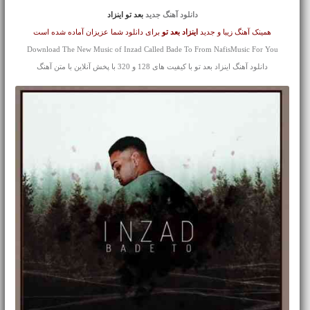
دانلود آهنگ جدید
بعد تو اینزاد
همینک آهنگ زیبا و جدید
اینزاد
بعد تو
برای دانلود شما عزیزان آماده شده است
Download The New Music of Inzad Called Bade To From NafisMusic For You
دانلود آهنگ اینزاد بعد تو با کیفیت های 128 و 320 با پخش آنلاین با متن آهنگ