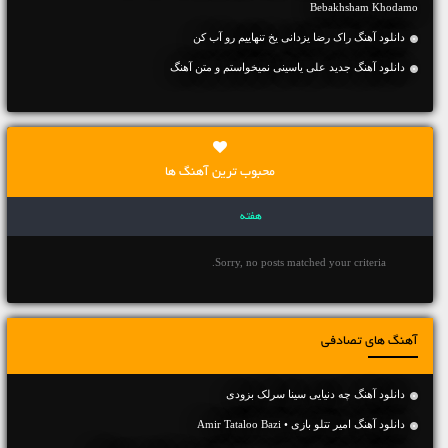
Bebakhsham Khodamo
دانلود آهنگ راک رضا یزدانی یخ تنهاییم رو آب کن
دانلود آهنگ جديد علی یاسینی نمیخواستم و متن آهنگ
محبوب ترین آهنگ ها
هفته
Sorry, no posts matched your criteria.
آهنگ های تصادفی
دانلود آهنگ چه دنیایی سینا سرلک بزودی
دانلود آهنگ امیر تتلو بازی • Amir Tataloo Bazi