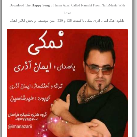
Download The
Happy Song
of Iman Azari Called Namaki From NafisMusic With
Love
دانلود اهنگ ایمان آذری نمکی با کیفیت 128 و 320 , متن موسیقی و پخش آنلاین آهنگ