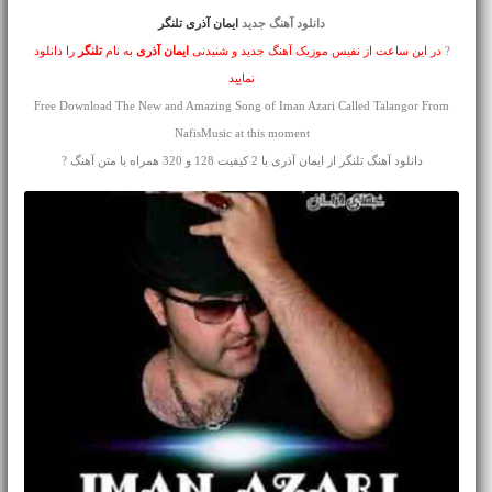
دانلود آهنگ جدید
ایمان آذری تلنگر
?
در این ساعت از نفیس موزیک آهنگ جدید و شنیدنی
ایمان آذری
به نام
تلنگر
را دانلود
نمایید
Free Download The New and Amazing Song of Iman Azari Called Talangor From
NafisMusic at this moment
دانلود آهنگ تلنگر از ایمان آذری با 2 کیفیت 128 و 320 همراه با متن آهنگ ?