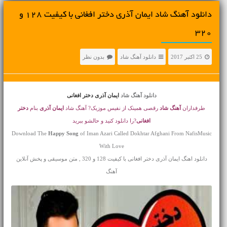
دانلود آهنگ شاد ایمان آذری دختر افغانی با کیفیت 128 و
320
25 اکتبر 2017
دانلود آهنگ شاد
بدون نظر
دانلود آهنگ شاد
ایمان آذری دختر افغانی
طرفداران
آهنگ شاد
رقصی همینک از نفیس موزیک? آهنگ شاد
ایمان آذری
بنام
دختر
افغانی
?را دانلود کنید و حالشو ببرید
Download The
Happy Song
of Iman Azari Called Dokhtar Afghani From NafisMusic
With Love
دانلود اهنگ ایمان آذری دختر افغانی با کیفیت 128 و 320 , متن موسیقی و پخش آنلاین
آهنگ