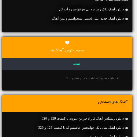
Bebakhsham Khodamo
دانلود آهنگ راک رضا یزدانی یخ تنهاییم رو آب کن
دانلود آهنگ جديد علی یاسینی نمیخواستم و متن آهنگ
محبوب ترین آهنگ ها
هفته
Sorry, no posts matched your criteria.
آهنگ های تصادفی
دانلود ریمیکس آهنگ فرزاد فرزین دیوونه با کیفیت 128 و 320
دانلود آهنگ شاد بابک جهانبخش عاشقتم که با کیفیت 128 و 320
دانلود آهنگ رپ زیادش خوبه