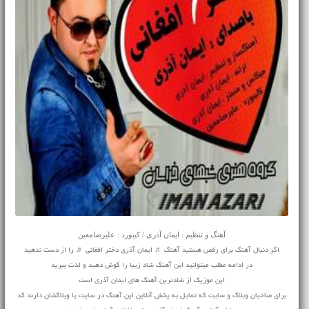
آهنگ و تنظیم : ایمان آذری / کیبورد : علیرضامعین
اگر دنبال آهنگ برای رقص هستید آهنگ ♬ ایمان آذری دختر افغانی ♬ را از دست ندهید
در ادامه مطلب میتوانید این آهنگ شاد زیبا را گوش دهید و لذت ببرید
این موزیک از شادترین آهنگ های ایمان آذری است
برای صاحبان وبلاگ و سایت که تمایل به پخش آنلاین این آهنگ در سایت یا وبلاگشان دارند کد