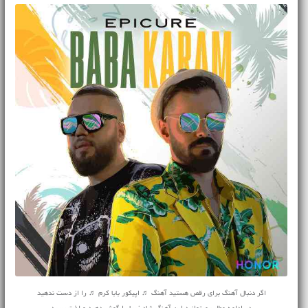
اگر دنبال آهنگ برای رقص هستید آهنگ ♬ اپیکور بابا کرم ♬ را از دست ندهید