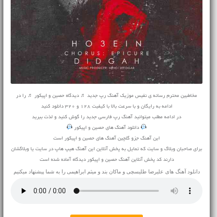
مخاطبین محترم رسانه ی نفیس موزیک آهنگ رپ جدید ♬ دیدگاه حصین و اپیکور ♬ را در
ادامه به رایگان و با سرعت بالا با کیفیت 128 و 320 دانلود کنید
در ادامه مطلب میتوانید
آهنگ
رپ فارسی جدید را گوش کنید و لذت ببرید
دانلود آهنگ های حصین و اپیکور
این آهنگ جزو گلچین آهنگ های حصین و اپیکور است
برای صاحبان وبلاگ و سایت که تمایل به پخش آنلاین این آهنگ هیپ هاپ در سایت یا وبلاگشان
دارند کد پخش آنلاین آهنگ حصین و اپیکور دیدگاه آماده شده است
دانلود آهنگ های
علیرضا طلیسچی
و
ماکان بند
و
میثم ابراهیمی
را به شما پیشنهاد میکنیم