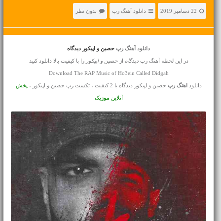
22 دسامبر 2019
دانلود آهنگ رپ
بدون نظر
دانلود آهنگ رپ
حصین و اپیکور دیدگاه
در این لحظه آهنگ رپ
دیدگاه
از
حصین و اپیکور
را با کیفیت بالا دانلود کنید
Download The RAP Music of Ho3ein Called Didgah
دانلود
اهنگ رپ
حصین و اپیکور دیدگاه با 2 کیفیت ، تکست رپ حصین و اپیکور ،
پخش
آنلاین موزیک