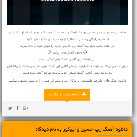
مخاطبین محترم رسانه ی نفیس موزیک آهنگ رپ جدید ♬ خوب کردیم تهرانو اپیکور ♬ را در
ادامه به رایگان و با سرعت بالا با کیفیت 128 و 320 دانلود کنید
در ادامه مطلب میتوانید
آهنگ
رپ فارسی جدید را گوش کنید و لذت ببرید
دانلود آهنگ های اپیکور
این آهنگ جزو گلچین آهنگ های اپیکور است
برای صاحبان وبلاگ و سایت که تمایل به پخش آنلاین این آهنگ هیپ هاپ در سایت یا وبلاگشان
دارند کد پخش آنلاین آهنگ اپیکور خوب کردیم تهرانو آماده شده است
دانلود آهنگ های
علیرضا طلیسچی
و
ماکان بند
و
میثم ابراهیمی
را به شما پیشنهاد میکنیم
ادامه مطلب + دانلود
دانلود آهنگ رپ حصین و اپیکور به نام دیدگاه