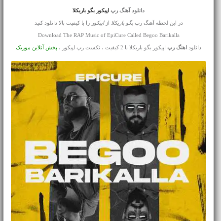
دانلود آهنگ رپ
اپیکور بگو باریکلا
در این لحظه آهنگ رپ
بگو باریکلا
از
اپیکور
را با کیفیت بالا دانلود کنید
Download The RAP Music of EpiCure Called Begoo Barikalla
دانلود
اهنگ رپ
اپیکور بگو باریکلا با 2 کیفیت ، تکست رپ اپیکور ،
پخش آنلاین موزیک