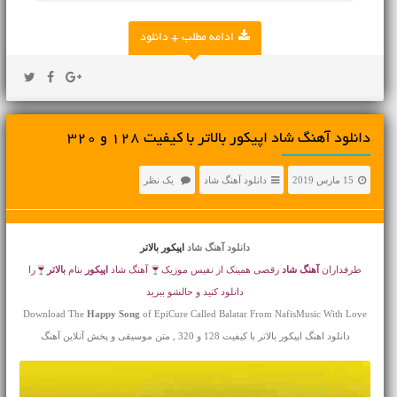
ادامه مطلب + دانلود
دانلود آهنگ شاد اپیکور بالاتر با کیفیت 128 و 320
15 مارس 2019
دانلود آهنگ شاد
یک نظر
دانلود آهنگ شاد
اپیکور بالاتر
طرفداران
آهنگ شاد
رقصی همینک از نفیس موزیک
آهنگ شاد
اپیکور
بنام
بالاتر
را
دانلود کنید و حالشو ببرید
Download The
Happy Song
of EpiCure Called Balatar From NafisMusic With Love
دانلود اهنگ اپیکور بالاتر با کیفیت 128 و 320 , متن موسیقی و پخش آنلاین آهنگ