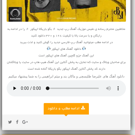
مخاطبین محترم رسانه ی نفیس موزیک آهنگ رپ جدید ♬ بگو باریکلا اپیکور ♬ را در ادامه به
رایگان و با سرعت بالا با کیفیت 128 و 320 دانلود کنید
در ادامه مطلب میتوانید
آهنگ
رپ فارسی جدید را گوش کنید و لذت ببرید
دانلود آهنگ های اپیکور
این آهنگ جزو گلچین آهنگ های اپیکور است
برای صاحبان وبلاگ و سایت که تمایل به پخش آنلاین این آهنگ هیپ هاپ در سایت یا وبلاگشان
دارند کد پخش آنلاین آهنگ اپیکور بگو باریکلا آماده شده است
دانلود آهنگ های
علیرضا طلیسچی
و
ماکان بند
و
میثم ابراهیمی
را به شما پیشنهاد میکنیم
ادامه مطلب + دانلود