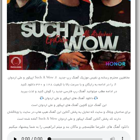
مخاطبین محترم رسانه ی نفیس موزیک آهنگ رپ جدید ♬ Such A Wow اپیکور و علی اردوان
♬ را در ادامه به رایگان و با سرعت بالا با کیفیت 128 و 320 دانلود کنید
در ادامه مطلب میتوانید
آهنگ
رپ فارسی جدید را گوش کنید و لذت ببرید
دانلود آهنگ های اپیکور و علی اردوان
این آهنگ جزو گلچین آهنگ های اپیکور و علی اردوان است
برای صاحبان وبلاگ و سایت که تمایل به پخش آنلاین این آهنگ هیپ هاپ در سایت یا وبلاگشان
دارند کد پخش آنلاین آهنگ اپیکور و علی اردوان Such A Wow آماده شده است
دانلود آهنگ های
علیرضا طلیسچی
و
ماکان بند
و
میثم ابراهیمی
را به شما پیشنهاد میکنیم