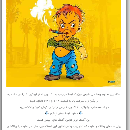
مخاطبین محترم رسانه ی نفیس موزیک آهنگ رپ جدید ♬ الهی‌ العفو اپیکور ♬ را در ادامه به
رایگان و با سرعت بالا با کیفیت 128 و 320 دانلود کنید
در ادامه مطلب میتوانید
آهنگ
رپ فارسی جدید را گوش کنید و لذت ببرید
دانلود آهنگ های اپیکور
این آهنگ جزو گلچین آهنگ های اپیکور است
برای صاحبان وبلاگ و سایت که تمایل به پخش آنلاین این آهنگ هیپ هاپ در سایت یا وبلاگشان