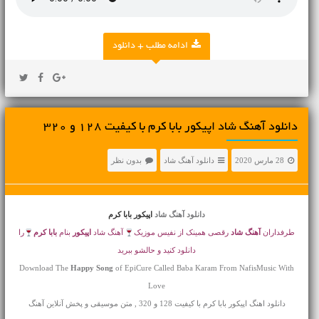
ادامه مطلب + دانلود
دانلود آهنگ شاد اپیکور بابا کرم با کیفیت 128 و 320
28 مارس 2020
دانلود آهنگ شاد
بدون نظر
دانلود آهنگ شاد
اپیکور بابا کرم
طرفداران
آهنگ شاد
رقصی همینک از نفیس موزیک
آهنگ شاد
اپیکور
بنام
بابا کرم
را
دانلود کنید و حالشو ببرید
Download The
Happy Song
of EpiCure Called Baba Karam From NafisMusic With
Love
دانلود اهنگ اپیکور بابا کرم با کیفیت 128 و 320 , متن موسیقی و پخش آنلاین آهنگ