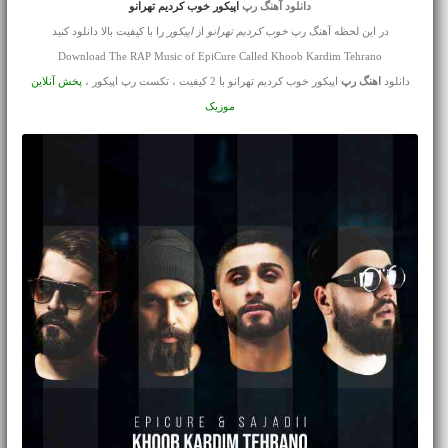
دانلود آهنگ رپ
اپیکور خوب کردیم تهرانو
در این لحظه آهنگ رپ
خوب کردیم تهرانو
از
اپیکور
را با کیفیت بالا دانلود کنید
Download The RAP Music of EpiCure Called Khoob Kardim Tehrano
دانلود
اهنگ رپ
اپیکور خوب کردیم تهرانو با 2 کیفیت ، تکست رپ اپیکور ،
پخش آنلاین
موزیک