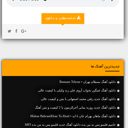
ادامه مطلب + دانلود
جدیدترین آهنگ ها
دانلود آهنگ بسطام تهران • Bastaam Tehran
دانلود آهنگ غمگین بخواب آروم علی زند وکیلی با کیفیت عالی
دانلود آهنگ جديد رفتن محمد اصفهانی با متن و کیفیت عالی
دانلود آهنگ جديد روزبه بمانی آخرالزمون با 2 کیفیت و متن آهنگ
دانلود آهنگ ماهان بهرام خان تا ابد • Mahan BahramKhan Ta Abad
حامیم قلبمو پس به من بده دانلود آهنگ جدید قلبمو پس به من بده MP3