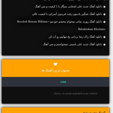
دانلود آهنگ جديد علی اصحابی سیگار با 2 کیفیت و متن آهنگ
دانلود آهنگ غمگین یادمون رفت فریدون آسرایی با کیفیت عالی
دانلود آهنگ روزبه بمانی میخوام ببخشم خودمو • Roozbeh Bemani Mikham
Bebakhsham Khodamo
دانلود آهنگ راک رضا یزدانی یخ تنهاییم رو آب کن
دانلود آهنگ جديد علی یاسینی نمیخواستم و متن آهنگ
محبوب ترین آهنگ ها
هفته
Sorry, no posts matched your criteria.