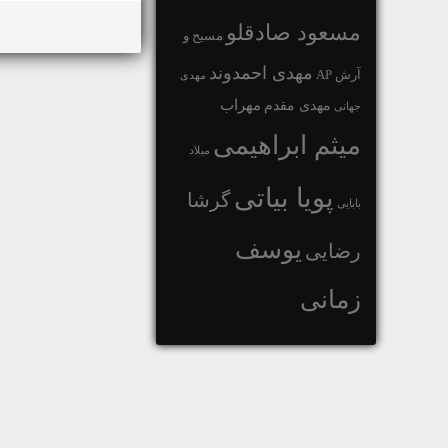
مسعود صادقلو
مسیح و
مهدی احمدوند
آرش AP
مهدی
مهراب
مهدی مقدم
جهانی
میثم ابراهیمی
میلاد
پویا بیاتی
گرشا
بابایی
یوسف
رضایی
زمانی