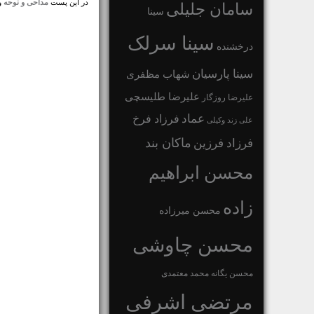
در این پست
مداحی و نوحه
و 
سامان جلیلی
سینا
سینا سرلک
درخشنده
سینا پارسیان
شهاب مظفری
علیرضا طلیسچی
علیرضا روزگار
عماد
فرزاد فرخ
علی زند وکیلی
ماکان بند
فرزاد فرزین
محسن ابراهیم
زاده
محسن میرزاده
محسن چاوشی
محسن یگانه
محمد معتمدی
مرتضی اشرفی