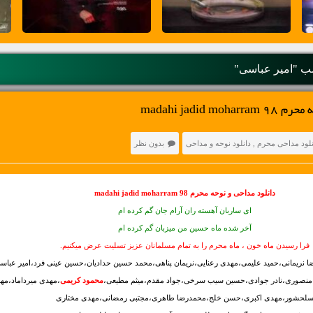
 "امیر عباسی"
madahi jadid 
نلود مداحی محرم
,
دانلود نوحه و مداحی
بدون نظر
دانلود مداحی و نوحه محرم 98 madahi jadid moharram
ای ساربان آهسته ران آرام جان گم کرده ام
آخر شده ماه حسین من میزبان گم کرده ام
فرا رسیدن ماه خون ، ماه محرم را به تمام مسلمانان عزیز تسلیت عرض میکنیم.
ری،رضا نریمانی،حمید علیمی،مهدی رعنایی،نریمان پناهی،محمد حسین حدادیان،حسین عینی فرد،امیر عبا
 منصوری،نادر جوادی،حسین سیب سرخی،جواد مقدم،میثم مطیعی،
محمود کریمی
،مهدی میرداماد،مه
لحشور،مهدی اکبری،حسن خلج،محمدرضا طاهری،مجتبی رمضانی،مهدی مختاری