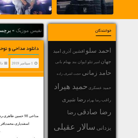
نفیس موزیک
»
برچسب
خوانندگان
دانلود مداحی و نوحه محرم 98 moharram
احمد سلو
افشین آذری
امید
جهان
بهنام بانی
امیر تتلو
ایوان بند
1 سپتامبر 2019
دا
حامد زمانی
حجت اشرف زاده
حمید هیراد
حمید عسکری
رضا شیری
راغب
رضا بهرام
رضا صادقی
رضا
مداحی 98 حسین طاه
اسفندیاری،محمدباقر
سالار عقیلی
یزدانی
س