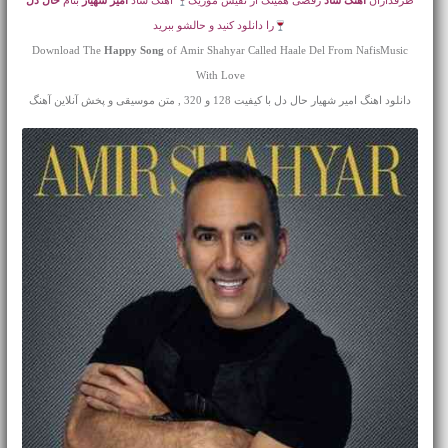
طرفداران
آهنگ شاد
رقصی همینک از نفیس موزیک
آهنگ شاد
امیر شهیار
بنام
حال دل
را دانلود کنید و حالشو ببرید
Download The
Happy Song
of Amir Shahyar Called Haale Del From NafisMusic
With Love
دانلود اهنگ امیر شهیار حال دل با کیفیت 128 و 320 , متن موسیقی و پخش آنلاین آهنگ