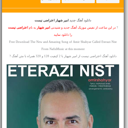
دانلود آهنگ جدید
امیر شهیار اعتراضی نیست
?
در این ساعت از نفیس موزیک آهنگ جدید و شنیدنی
امیر شهیار
به نام
اعتراضی نیست
را دانلود نمایید
Free Download The New and Amazing Song of Amir Shahyar Called Eterazi Nist
From NafisMusic at this moment
دانلود آهنگ اعتراضی نیست از امیر شهیار با 2 کیفیت 128 و 320 همراه با متن آهنگ ?