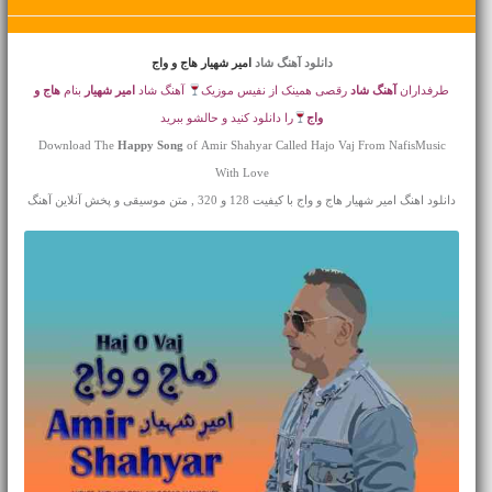
دانلود آهنگ شاد
امیر شهیار هاج و واج
طرفداران
آهنگ شاد
رقصی همینک از نفیس موزیک
آهنگ شاد
امیر شهیار
بنام
هاج و
واج
را دانلود کنید و حالشو ببرید
Download The
Happy Song
of Amir Shahyar Called Hajo Vaj From NafisMusic
With Love
دانلود اهنگ امیر شهیار هاج و واج با کیفیت 128 و 320 , متن موسیقی و پخش آنلاین آهنگ