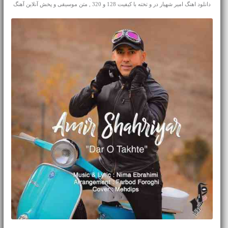
دانلود اهنگ امیر شهیار در و تخته با کیفیت 128 و 320 , متن موسیقی و پخش آنلاین آهنگ