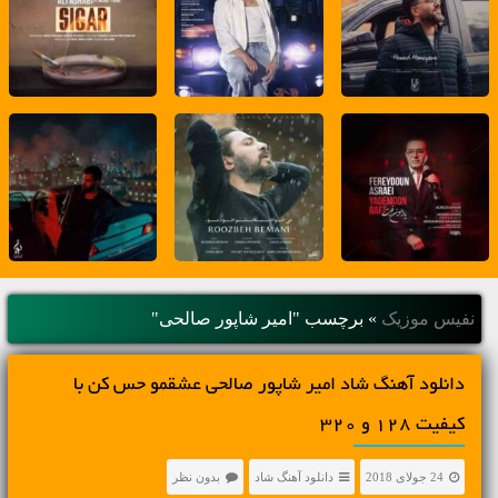
نفیس موزیک
»
برچسب "امیر شاپور صالحی"
دانلود آهنگ شاد امیر شاپور صالحی عشقمو حس کن با
کیفیت 128 و 320
24 جولای 2018
دانلود آهنگ شاد
بدون نظر