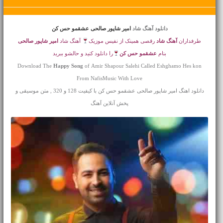
دانلود آهنگ شاد
امیر شاپور صالحی عشقمو حس کن
طرفداران
آهنگ شاد
رقصی همینک از نفیس موزیک
آهنگ شاد
امیر شاپور صالحی
بنام
عشقمو حس کن
را دانلود کنید و حالشو ببرید
Download The
Happy Song
of Amir Shapour Salehi Called Eshghamo Hes kon
From NafisMusic With Love
دانلود اهنگ امیر شاپور صالحی عشقمو حس کن با کیفیت 128 و 320 , متن موسیقی و
پخش آنلاین آهنگ