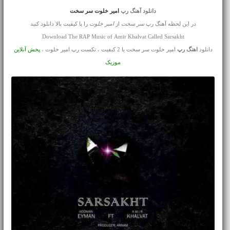
دانلود آهنگ رپ
امیر خلوت سر سخت
در این لحظه آهنگ رپ
سر سخت
از
امیر خلوت
را با کیفیت بالا دانلود کنید
Download The RAP Music of Amir Khalvat Called Sarsakht
دانلود
اهنگ رپ
امیر خلوت سر سخت با 2 کیفیت ، تکست رپ امیر خلوت ،
پخش آنلاین
موزیک