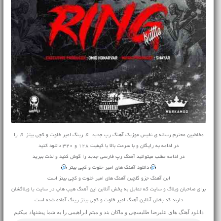
مخاطبین محترم رسانه ی نفیس موزیک آهنگ رپ جدید ♬ رینگ امیر خلوت و کچی بیتز ♬ را
در ادامه به رایگان و با سرعت بالا با کیفیت 128 و 320 دانلود کنید
در ادامه مطلب میتوانید
آهنگ
رپ فارسی جدید را گوش کنید و لذت ببرید
دانلود آهنگ های امیر خلوت و کچی بیتز
این آهنگ جزو گلچین آهنگ های امیر خلوت و کچی بیتز است
برای صاحبان وبلاگ و سایت که تمایل به پخش آنلاین این آهنگ هیپ هاپ در سایت یا وبلاگشان
دارند کد پخش آنلاین آهنگ امیر خلوت و کچی بیتز رینگ آماده شده است
دانلود آهنگ های
علیرضا طلیسچی
و
ماکان بند
و
میثم ابراهیمی
را به شما پیشنهاد میکنیم