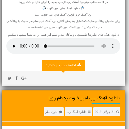
در ادامه مطلب میتوانید
آهنگ
رپ فارسی جدید را گوش کنید و لذت ببرید
دانلود آهنگ های امیر خلوت
این آهنگ جزو گلچین آهنگ های امیر خلوت است
برای صاحبان وبلاگ و سایت که تمایل به پخش آنلاین این آهنگ هیپ هاپ در سایت یا وبلاگشان
دارند کد پخش آنلاین آهنگ امیر خلوت دنیای من آماده شده است
دانلود آهنگ های
علیرضا طلیسچی
و
ماکان بند
و
میثم ابراهیمی
را به شما پیشنهاد میکنیم
ادامه مطلب + دانلود
دانلود آهنگ رپ امیر خلوت به نام رویا
21 جولای 2019
دانلود آهنگ رپ
بدون نظر