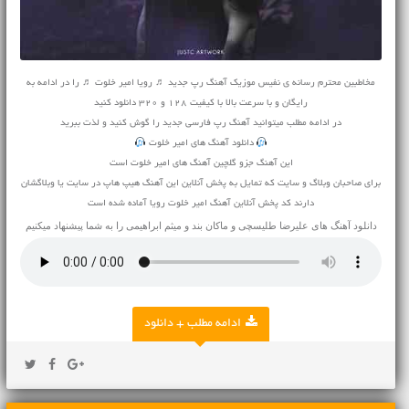
مخاطبین محترم رسانه ی نفیس موزیک آهنگ رپ جدید ♬ رویا امیر خلوت ♬ را در ادامه به
رایگان و با سرعت بالا با کیفیت 128 و 320 دانلود کنید
در ادامه مطلب میتوانید
آهنگ
رپ فارسی جدید را گوش کنید و لذت ببرید
دانلود آهنگ های امیر خلوت
این آهنگ جزو گلچین آهنگ های امیر خلوت است
برای صاحبان وبلاگ و سایت که تمایل به پخش آنلاین این آهنگ هیپ هاپ در سایت یا وبلاگشان
دارند کد پخش آنلاین آهنگ امیر خلوت رویا آماده شده است
دانلود آهنگ های
علیرضا طلیسچی
و
ماکان بند
و
میثم ابراهیمی
را به شما پیشنهاد میکنیم
ادامه مطلب + دانلود