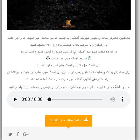
مخاطبین محترم رسانه ی نفیس موزیک آهنگ رپ جدید ♬ سر سخت امیر خلوت ♬ را در ادامه
به رایگان و با سرعت بالا با کیفیت 128 و 320 دانلود کنید
در ادامه مطلب میتوانید
آهنگ
رپ فارسی جدید را گوش کنید و لذت ببرید
دانلود آهنگ های امیر خلوت
این آهنگ جزو گلچین آهنگ های امیر خلوت است
برای صاحبان وبلاگ و سایت که تمایل به پخش آنلاین این آهنگ هیپ هاپ در سایت یا وبلاگشان
دارند کد پخش آنلاین آهنگ امیر خلوت سر سخت آماده شده است
دانلود آهنگ های
علیرضا طلیسچی
و
ماکان بند
و
میثم ابراهیمی
را به شما پیشنهاد میکنیم
ادامه مطلب + دانلود