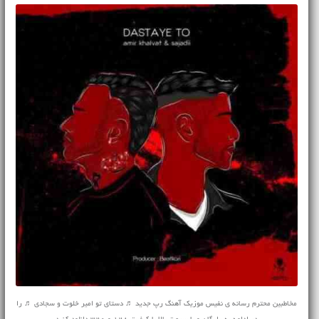
مخاطبین محترم رسانه ی نفیس موزیک آهنگ رپ جدید ♬ دستای تو امیر خلوت و سجادی ♬ را