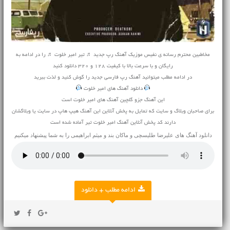
مخاطبین محترم رسانه ی نفیس موزیک آهنگ رپ جدید ♬ تیر امیر خلوت ♬ را در ادامه به
رایگان و با سرعت بالا با کیفیت 128 و 320 دانلود کنید
در ادامه مطلب میتوانید
آهنگ
رپ فارسی جدید را گوش کنید و لذت ببرید
دانلود آهنگ های امیر خلوت
این آهنگ جزو گلچین آهنگ های امیر خلوت است
برای صاحبان وبلاگ و سایت که تمایل به پخش آنلاین این آهنگ هیپ هاپ در سایت یا وبلاگشان
دارند کد پخش آنلاین آهنگ امیر خلوت تیر آماده شده است
دانلود آهنگ های
علیرضا طلیسچی
و
ماکان بند
و
میثم ابراهیمی
را به شما پیشنهاد میکنیم
ادامه مطلب + دانلود