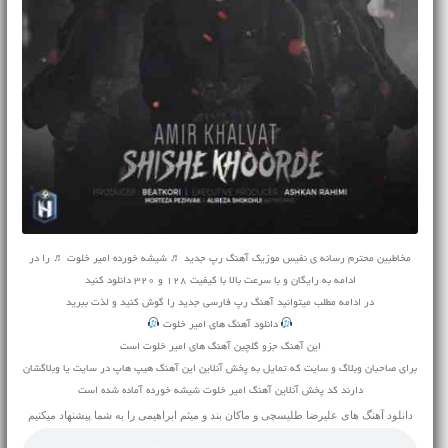
مخاطبین محترم رسانه ی نفیس موزیک آهنگ رپ جدید ♬ شیشه خورده امیر خلوت ♬ را در
ادامه به رایگان و با سرعت بالا با کیفیت 128 و 320 دانلود کنید
در ادامه مطلب میتوانید
آهنگ
رپ فارسی جدید را گوش کنید و لذت ببرید
دانلود آهنگ های امیر خلوت
این آهنگ جزو گلچین آهنگ های امیر خلوت است
برای صاحبان وبلاگ و سایت که تمایل به پخش آنلاین این آهنگ هیپ هاپ در سایت یا وبلاگشان
دارند کد پخش آنلاین آهنگ امیر خلوت شیشه خورده آماده شده است
دانلود آهنگ های
علیرضا طلیسچی
و
ماکان بند
و
میثم ابراهیمی
را به شما پیشنهاد میکنیم