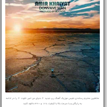
مخاطبین محترم رسانه ی نفیس موزیک آهنگ رپ جدید ♬ دنیای من امیر خلوت ♬ را در ادامه
به رایگان و با سرعت بالا با کیفیت 128 و 320 دانلود کنید