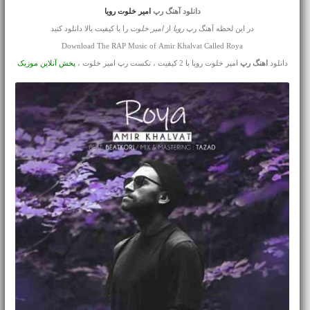
دانلود آهنگ رپ
امیر خلوت رویا
در این لحظه آهنگ رپ
رویا
از
امیر خلوت
را با کیفیت بالا دانلود کنید
Download The RAP Music of Amir Khalvat Called Roya
دانلود
اهنگ رپ
امیر خلوت رویا با 2 کیفیت ، تکست رپ امیر خلوت ،
پخش آنلاین موزیک