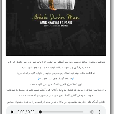
مخاطبین محترم رسانه ی نفیس موزیک آهنگ رپ جدید ♬ ارباب شهر من امیر خلوت ♬ را در
ادامه به رایگان و با سرعت بالا با کیفیت 128 و 320 دانلود کنید
در ادامه مطلب میتوانید
آهنگ
رپ فارسی جدید را گوش کنید و لذت ببرید
دانلود آهنگ های امیر خلوت
این آهنگ جزو گلچین آهنگ های امیر خلوت است
برای صاحبان وبلاگ و سایت که تمایل به پخش آنلاین این آهنگ هیپ هاپ در سایت یا وبلاگشان
دارند کد پخش آنلاین آهنگ امیر خلوت ارباب شهر من آماده شده است
دانلود آهنگ های
علیرضا طلیسچی
و
ماکان بند
و
میثم ابراهیمی
را به شما پیشنهاد میکنیم