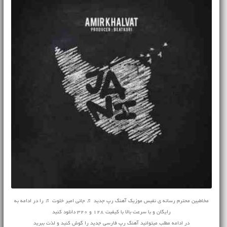
مخاطبین محترم رسانه ی نفیس موزیک آهنگ رپ جدید ♬ جانی امیر خلوت ♬ را در ادامه به
رایگان و با سرعت بالا با کیفیت 128 و 320 دانلود کنید
در ادامه مطلب میتوانید
آهنگ
رپ فارسی جدید را گوش کنید و لذت ببرید