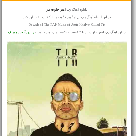
دانلود آهنگ رپ
امیر خلوت تیر
در این لحظه آهنگ رپ
تیر
از
امیر خلوت
را با کیفیت بالا دانلود کنید
Download The RAP Music of Amir Khalvat Called Tir
دانلود
اهنگ رپ
امیر خلوت تیر با 2 کیفیت ، تکست رپ امیر خلوت ،
پخش آنلاین موزیک