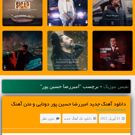
نفیس موزیک
»
برچسب "امیررضا حسین پور"
دانلود آهنگ جديد امیررضا حسین پور دوتایی و متن آهنگ
21 آوریل 2021
دانلود تک آهنگ جدید
بدون نظر