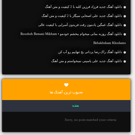
دانلود آهنگ جديد فرزاد فرزین کلبه با 2 کیفیت و متن آهنگ
دانلود آهنگ جديد علی اصحابی سیگار با 2 کیفیت و متن آهنگ
دانلود آهنگ غمگین یادمون رفت فریدون آسرایی با کیفیت عالی
دانلود آهنگ روزبه بمانی میخوام ببخشم خودمو • Roozbeh Bemani Mikham
Bebakhsham Khodamo
دانلود آهنگ راک رضا یزدانی یخ تنهاییم رو آب کن
دانلود آهنگ جديد علی یاسینی نمیخواستم و متن آهنگ
محبوب ترین آهنگ ها
هفته
Sorry, no posts matched your criteria.