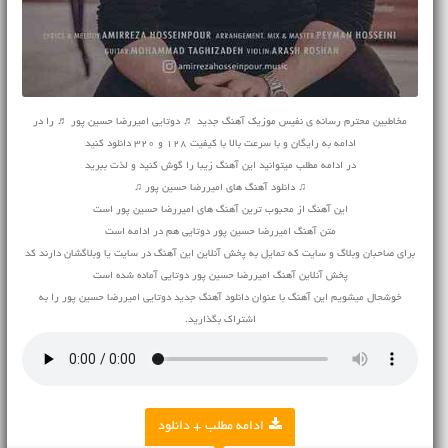
مخاطبین محترم رسانه ی نفیس موزیک آهنگ جدید ♬ دوتایی امیررضا حسین پور ♬ را در
ادامه به رایگان و با سرعت بالا با کیفیت 128 و 320 دانلود کنید
در ادامه مطلب میتوانید این آهنگ زیبا را گوش کنید و لذت ببرید
♫ دانلود آهنگ های امیررضا حسین پور ♫
این آهنگ از محبوب ترین آهنگ های امیررضا حسین پور است
متن آهنگ امیررضا حسین پور دوتایی هم در ادامه است
برای صاحبان وبلاگ و سایت که تمایل به پخش آنلاین این آهنگ در سایت یا وبلاگشان دارند کد
پخش آنلاین آهنگ امیررضا حسین پور دوتایی آماده شده است
خوشحال میشویم این آهنگ با عنوان دانلود آهنگ جدید دوتایی امیررضا حسین پور را به
اشتراک بگذارید.
ادامه مطلب + دانلود