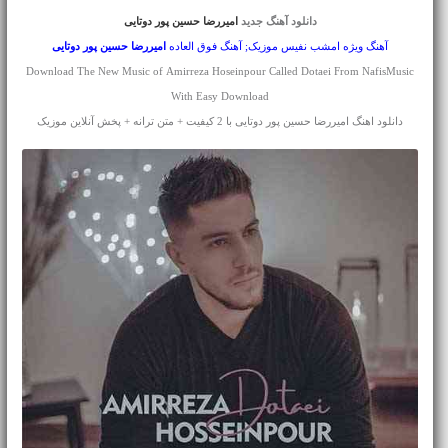
دانلود آهنگ جدید
امیررضا حسین پور دوتایی
آهنگ ویژه امشب نفیس موزیک; آهنگ فوق العاده
امیررضا حسین پور
دوتایی
Download The New Music of Amirreza Hoseinpour Called Dotaei From NafisMusic
With Easy Download
دانلود اهنگ امیررضا حسین پور دوتایی با 2 کیفیت + متن ترانه + پخش آنلاین موزیک