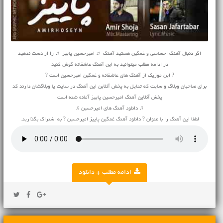
اگر دنبال آهنگ احساسی و غمگین هستید آهنگ ♬ امیرحسین پاییز ♬ را از دست ندهید
در ادامه مطلب میتوانید به این آهنگ عاشقانه گوش کنید
? این موزیک از آهنگ های عاشقانه و غمگین امیرحسین است ?
برای صاحبان وبلاگ و سایت که تمایل به پخش آنلاین این آهنگ در سایت یا وبلاگشان دارند کد
پخش آنلاین آهنگ امیرحسین پاییز آماده شده است
♫ دانلود آهنگ های امیرحسین ♫
لطفا این آهنگ را با عنوان ? دانلود آهنگ غمگین پاییز امیرحسین ? به اشتراک بگذارید.
ادامه مطلب + دانلود