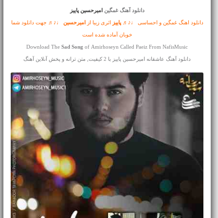
دانلود آهنگ غمگین
امیرحسین پاییز
دانلود اهنگ غمگین و احساسی ♩♪♬
پاییز
اثری زیبا از
امیرحسین
♩♪♬ جهت دانلود شما
خوبان آماده شده است
Download The
Sad Song
of Amirhoseyn Called Paeiz From NafisMusic
دانلود آهنگ عاشقانه امیرحسین پاییز با 2 کیفیت, متن ترانه و پخش آنلاین آهنگ