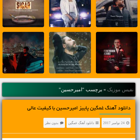
نفیس موزیک
»
برچسب "امیرحسین"
دانلود آهنگ غمگین پاییز امیرحسین با کیفیت عالی
24 نوامبر 2017
دانلود آهنگ غمگین
بدون نظر