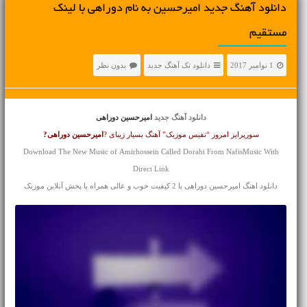
دانلود آهنگ جديد امیرحسین به نام دوراهی با لینک
مستقیم
1 نوامبر 2017
دانلود تک آهنگ جدید
بدون نظر
دانلود آهنگ جدید
امیرحسین دوراهی
سورپرایز امروز “نفیس موزیک” آهنگ بسیار زیبای ?
امیرحسین
دوراهی?
Download The New Music of Amirhossein Called Dorahi From NafisMusic With
Direct Link
دانلود اهنگ امیرحسین دوراهی با 2 کیفیت خوب و عالی همراه با پخش آنلاین موزیک