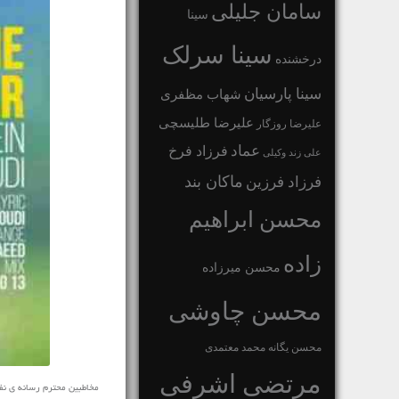
سامان جلیلی
سینا
سینا سرلک
درخشنده
سینا پارسیان
شهاب مظفری
علیرضا طلیسچی
علیرضا روزگار
عماد
فرزاد فرخ
علی زند وکیلی
ماکان بند
فرزاد فرزین
محسن ابراهیم
زاده
محسن میرزاده
محسن چاوشی
محسن یگانه
محمد معتمدی
مرتضی اشرفی
مخاطبین محترم رسانه ی نفیس مو