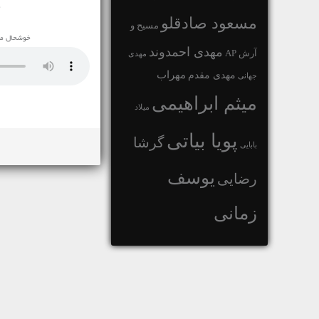
م
مسعود صادقلو
مسیح و
خوشحال میش
مهدی احمدوند
آرش AP
مهدی
مهراب
مهدی مقدم
جهانی
میثم ابراهیمی
میلاد
پویا بیاتی
گرشا
بابایی
یوسف
رضایی
زمانی