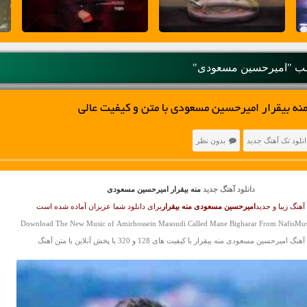
ب "امیرحسین مسعودی"
نه بیقرار امیرحسین مسعودی با متن و کیفیت عالی
انلود تک آهنگ جدید
بدون نظر
دانلود آهنگ جدید
منه بیقرار امیرحسین مسعودی
آهنگ زیبا و جدید
امیرحسین مسعودی
منه بیقرار
برای دانلود شما عزیزان آماده شده است
Download The New Music of Amirhossein Masoudi Called Mane Bigharar From NafisMus
نگ امیرحسین مسعودی منه بیقرار با کیفیت های 128 و 320 با پخش آنلاین با متن آهنگ