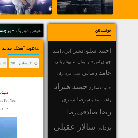
نفیس موزیک
»
برچس
خوانندگان
دانلود آهنگ جديد م
احمد سلو
افشین آذری
امید
جهان
بهنام بانی
امیر تتلو
ایوان بند
31 دسامبر 2018
د
حامد زمانی
حجت اشرف زاده
حمید هیراد
حمید عسکری
همینک 
رضا شیری
راغب
رضا بهرام
ic For You
دانلود آه
رضا صادقی
رضا
سالار عقیلی
یزدانی