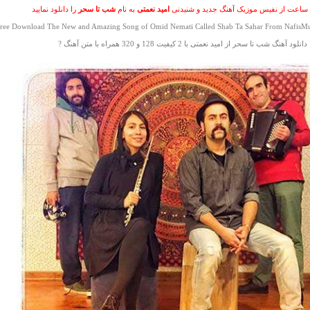
 ساعت از نفیس موزیک آهنگ جدید و شنیدنی
امید نعمتی
به نام
شب تا سحر
را دانلود نمایید
ree Download The New and Amazing Song of Omid Nemati Called Shab Ta Sahar From NafisMus
دانلود آهنگ شب تا سحر از امید نعمتی با 2 کیفیت 128 و 320 همراه با متن آهنگ ?