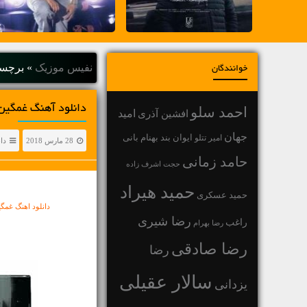
نفیس موزیک
»
برچسب
خوانندگان
دانلود آهنگ غمگین 
احمد سلو
افشین آذری
امید
جهان
بهنام بانی
امیر تتلو
ایوان بند
28 مارس 2018
دا
حامد زمانی
حجت اشرف زاده
حمید هیراد
حمید عسکری
دانلود اهنگ غم
رضا شیری
راغب
رضا بهرام
رضا صادقی
رضا
سالار عقیلی
یزدانی