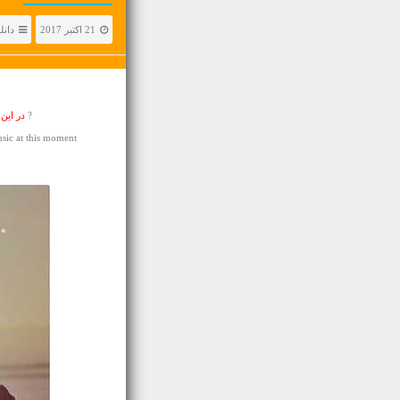
21 اکتبر 2017
دانل
?
در این
ic at this moment