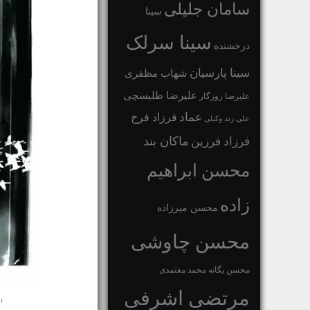
سامان جلیلی
سینا
سینا سرلک
درخشنده
سینا پارسیان
شهاب مظفری
علیرضا طلیسچی
علیرضا روزگار
عماد
فرزاد فرخ
علی زند وکیلی
ماکان بند
فرزاد فرزین
محسن ابراهیم
زاده
محسن میرزاده
محسن چاوشی
محسن یگانه
محمد معتمدی
مرتضی اشرفی
ا