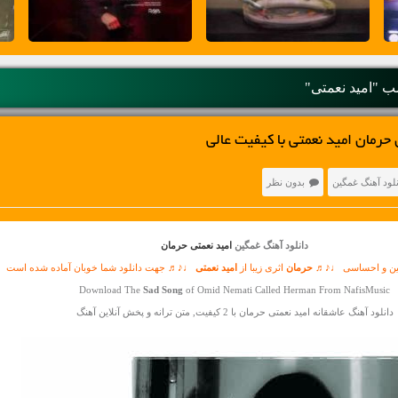
 "امید نعمتی"
حرمان امید نعمتی با کیفیت عالی
نلود آهنگ غمگین
بدون نظر
دانلود آهنگ غمگین
امید نعمتی حرمان
گین و احساسی ♩♪♬
حرمان
اثری زیبا از
امید نعمتی
♩♪♬ جهت دانلود شما خوبان آماده شده است
Download The
Sad Song
of Omid Nemati Called Herman From NafisMusic
دانلود آهنگ عاشقانه امید نعمتی حرمان با 2 کیفیت, متن ترانه و پخش آنلاین آهنگ