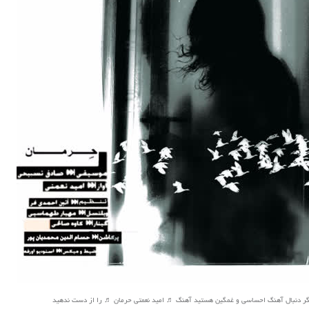
گر دنبال آهنگ احساسی و غمگین هستید آهنگ ♬ امید نعمتی حرمان ♬ را از دست ندهید