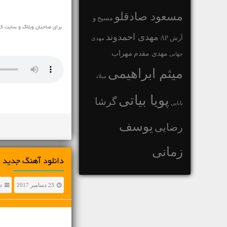
مسعود صادقلو
مسیح و
برای صاحبان وبلاگ و سایت که
مهدی احمدوند
آرش AP
مهدی
مهراب
مهدی مقدم
جهانی
میثم ابراهیمی
میلاد
پویا بیاتی
گرشا
بابایی
یوسف
رضایی
زمانی
دانلود آهنگ جديد امید نعمت
23 دسامبر 2017
د