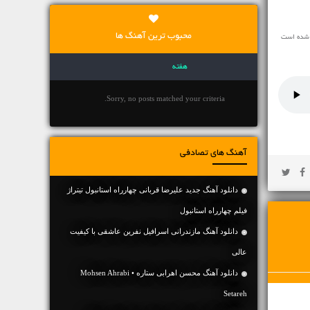
محبوب ترین آهنگ ها
ه شده است
هفته
Sorry, no posts matched your criteria.
آهنگ های تصادفی
دانلود آهنگ جدید علیرضا قربانی چهارراه استانبول تیتراژ
فیلم چهارراه استانبول
دانلود آهنگ مازندرانی اسرافیل نفرین عاشقی با کیفیت
عالی
دانلود آهنگ محسن اهرابی ستاره • Mohsen Ahrabi
Setareh