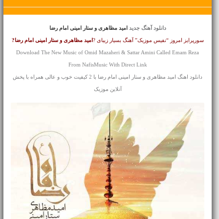
دانلود آهنگ جدید
امید مظاهری و ستار امینی امام رضا
سورپرایز امروز “نفیس موزیک” آهنگ بسیار زیبای ?
امید مظاهری و ستار امینی
امام رضا?
Download The New Music of Omid Mazaheri & Sattar Amini Called Emam Reza
From NafisMusic With Direct Link
دانلود اهنگ امید مظاهری و ستار امینی امام رضا با 2 کیفیت خوب و عالی همراه با پخش
آنلاین موزیک