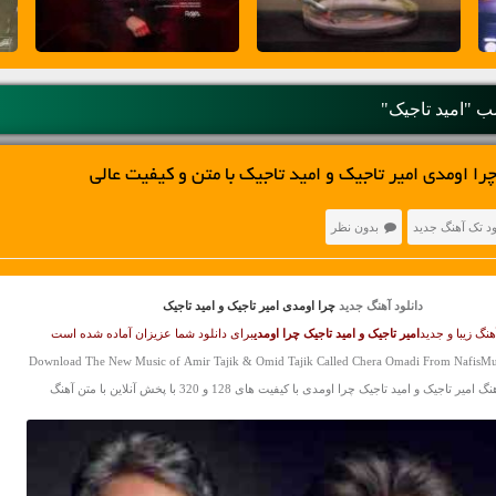
 "امید تاجیک"
را اومدی امیر تاجیک و امید تاجیک با متن و کیفیت عالی
ود تک آهنگ جدید
بدون نظر
دانلود آهنگ جدید
چرا اومدی امیر تاجیک و امید تاجیک
نگ زیبا و جدید
امیر تاجیک و امید تاجیک
چرا اومدی
برای دانلود شما عزیزان آماده شده است
Download The New Music of Amir Tajik & Omid Tajik Called Chera Omadi From NafisMu
میر تاجیک و امید تاجیک چرا اومدی با کیفیت های 128 و 320 با پخش آنلاین با متن آهنگ