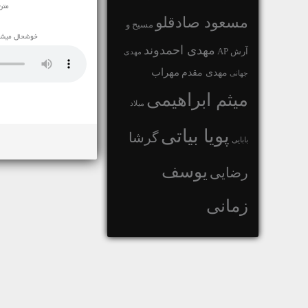
متن
مسعود صادقلو
مسیح و
خوشحال میشوی
مهدی احمدوند
آرش AP
مهدی
مهراب
مهدی مقدم
جهانی
میثم ابراهیمی
میلاد
پویا بیاتی
گرشا
بابایی
یوسف
رضایی
زمانی