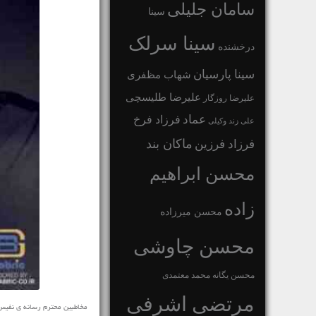
سامان جلیلی
سینا
سینا سرلک
درخشنده
سینا پارسیان
شهاب مظفری
علیرضا طلیسچی
علیرضا روزگار
عماد
فرزاد فرخ
علی زند وکیلی
ماکان بند
فرزاد فرزین
محسن ابراهیم
زاده
محسن میرزاده
محسن چاوشی
محسن یگانه
محمد معتمدی
مرتضی اشرفی
مخاطبین محترم رسانه ی نفیس موزیک