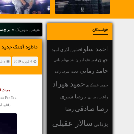
نفیس موزیک
»
برچسب
خوانندگان
دانلود آهنگ جديد چ
احمد سلو
افشین آذری
امید
جهان
بهنام بانی
امیر تتلو
ایوان بند
4 فوریه 2019
دانل
حامد زمانی
حجت اشرف زاده
حمید هیراد
حمید عسکری
همینک آه
رضا شیری
راغب
رضا بهرام
sic For You
دانلود آهنگ ا
رضا صادقی
رضا
سالار عقیلی
یزدانی