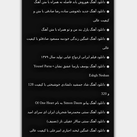
دانلود آهنگ هوروش باند فاصله نه همراه با متن آهنگ
دانلود آهنگ جديد دلخوشی ساده رضا صادقی با متن و
کیفیت عالی
دانلود آهنگ پازل بند من و تو همراه با متن آهنگ
دانلود آهنگ غمگین زندگی خودمه مسعود صادقلو با کیفیت
عالی
دانلود فیلم ایرانی ازدواج غیابی تولید سال ۱۳۷۹
دانلود آهنگ یوسف پارسا عشق نشان • Yousef Parsa
Eshgh Neshan
دانلود آهنگ شاد جمشید دلشادی خوشبختی با کیفیت 128
و 320
دانلود آهنگ پیانو Simon Daum به نام Of One Heart
دانلود آهنگ سنتی محمدرضا شجریان ایران ای سرای امید
دانلود آهنگ سنتی سالار عقیلی ناز (تصنیف)
دانلود آهنگ غمگین لبخند اجباری امیرعلی با کیفیت عالی