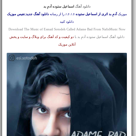
دانلود آهنگ
اسماعیل ستوده آدمِ بد
موزیک
آدمِ بد اثری از اسماعیل ستوده
♬♪♬♪ را از رسانه
دانلود آهنگ جدید
;
نفیس موزیک
دانلود کنید
Download The Music of Esmail Sotodeh Called Adame Bad From NafisMusic Now
دانلود آهنگ اسماعیل ستوده آدمِ بد با
دو کیفیت و کد آهنگ برای وبلاگ و سایت و پخش
آنلاین موزیک