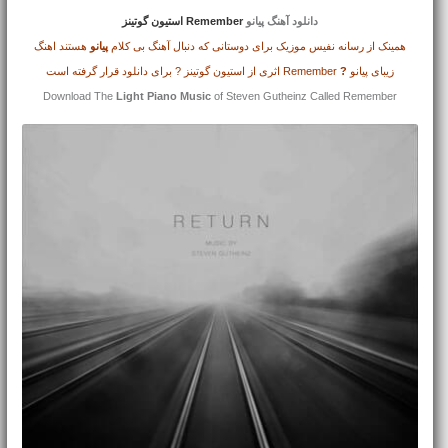
دانلود آهنگ پیانو
Remember استیون گوتینز
همینک از رسانه نفیس موزیک برای دوستانی که دنبال آهنگ بی کلام
پیانو
هستند اهنگ
زیبای پیانو
?
Remember اثری از استیون گوتینز ? برای دانلود قرار گرفته است
Download The
Light Piano Music
of Steven Gutheinz Called Remember