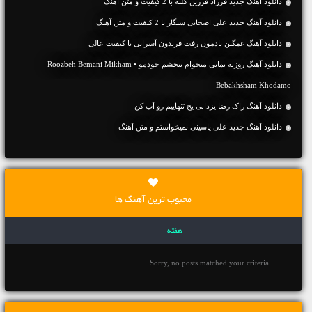
دانلود آهنگ جديد فرزاد فرزین کلبه با 2 کیفیت و متن آهنگ
دانلود آهنگ جديد علی اصحابی سیگار با 2 کیفیت و متن آهنگ
دانلود آهنگ غمگین یادمون رفت فریدون آسرایی با کیفیت عالی
دانلود آهنگ روزبه بمانی میخوام ببخشم خودمو • Roozbeh Bemani Mikham
Bebakhsham Khodamo
دانلود آهنگ راک رضا یزدانی یخ تنهاییم رو آب کن
دانلود آهنگ جديد علی یاسینی نمیخواستم و متن آهنگ
محبوب ترین آهنگ ها
هفته
Sorry, no posts matched your criteria.