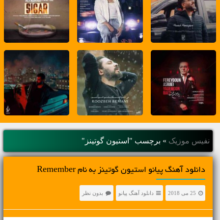
نفیس موزیک
»
برچسب "استیون گوتینز"
دانلود آهنگ پیانو استیون گوتینز به نام Remember
25 می 2018
دانلود آهنگ پیانو
بدون نظر