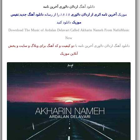
دانلود آهنگ
اردلان دلاوری آخرین نامه
موزیک
آخرین نامه اثری از اردلان دلاوری
♬♪♬♪ را از رسانه
دانلود آهنگ جدید
;
نفیس
موزیک
دانلود کنید
Download The Music of Ardalan Delavari Called Akharin Nameh From NafisMusic
Now
دانلود آهنگ اردلان دلاوری آخرین نامه با
دو کیفیت و کد آهنگ برای وبلاگ و سایت و پخش
آنلاین موزیک