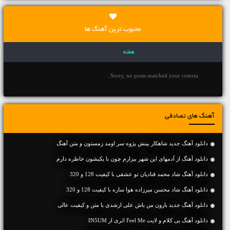
محبوب ترین آهنگ ها
هفته
Sorry, no posts matched your criteria.
آهنگ های تصادفی
دانلود آهنگ جديد شاهکار بینش پژوه سر اومد زمستون و متن آهنگ
دانلود آهنگ از آدمهای این شهر بیزارم چون با یکیشون خاطره دارم
دانلود آهنگ شاد محمد قنادیان تو عشقی با کیفیت 128 و 320
دانلود آهنگ شاد محسن میرزاده هوا ساره با کیفیت 128 و 320
دانلود آهنگ جديد بارون من باش علی ارشدی با متن و کیفیت عالی
دانلود آهنگ بی کلام و لایت Feel Me اثری از IN5UM