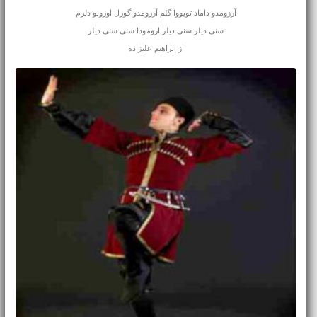
آرزومدو داماد تویووا گلم آرزومدو گوزل اوزونو دلرم
سنی دیلر سنی دیلر ارومودا سنی سنی دیلر
از ابراهیم علیزاده