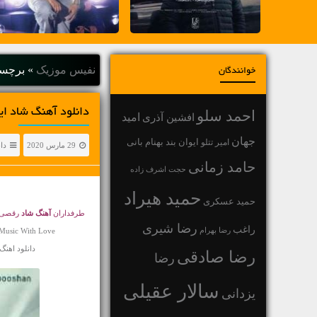
نفیس موزیک
»
برچسب
خوانندگان
دانلود آهنگ شاد ایمان
احمد سلو
افشین آذری
امید
جهان
بهنام بانی
امیر تتلو
ایوان بند
29 مارس 2020
دا
حامد زمانی
حجت اشرف زاده
حمید هیراد
حمید عسکری
طرفداران
آهنگ شاد
رقصی ه
رضا شیری
راغب
رضا بهرام
sMusic With Love
دانلود اهنگ ایمان 
رضا صادقی
رضا
سالار عقیلی
یزدانی