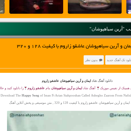
 "آرین سیاهپوشان"
 و آرین سیاهپوشان عاشقو زاروم با کیفیت 128 و 320
نلود تک آهنگ جدید
بدون نظر
دانلود آهنگ شاد
ایمان و آرین سیاهپوشان عاشقو زاروم
مینک از نفیس موزیک
آهنگ شاد
ایمان و آرین سیاهپوشان
بنام
عاشقو زاروم
را دانلود کنید و حا
Download The
Happy Song
of Iman Ft Arian Siahpooshan Called Ashegho Zaarom From Nafi
و آرین سیاهپوشان عاشقو زاروم با کیفیت 128 و 320 , متن موسیقی و پخش آنلاین آهنگ