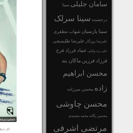
سامان جلیلی
سینا
سینا سرلک
درخشنده
سینا پارسیان
شهاب مظفری
علیرضا طلیسچی
علیرضا روزگار
عماد
فرزاد فرخ
علی زند وکیلی
ماکان بند
فرزاد فرزین
محسن ابراهیم
زاده
محسن میرزاده
محسن چاوشی
محسن یگانه
محمد معتمدی
مرتضی اشرفی
اگر دنب