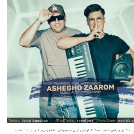
ال آهنگ برای رقص هستید آهنگ ♬ ایمان و آرین سیاهپوشان عاشقو زاروم ♬ را از دست ندهید