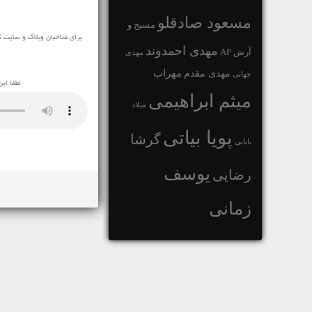
مسعود صادقلو
مسیح و
برای صاحبان وبلاگ و سایت ک
مهدی احمدوند
آرش AP
مهدی
مهراب
مهدی مقدم
جهانی
لطفا ای
میثم ابراهیمی
میلاد
پویا بیاتی
گرشا
بابایی
یوسف
رضایی
زمانی