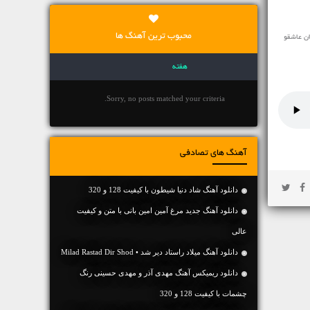
محبوب ترین آهنگ ها
ان عاشقو
هفته
Sorry, no posts matched your criteria.
آهنگ های تصادفی
دانلود آهنگ شاد دنیا شیطون با کیفیت 128 و 320
دانلود آهنگ جديد مرغ آمین امین بانی با متن و کیفیت
عالی
دانلود آهنگ میلاد راستاد دیر شد • Milad Rastad Dir Shod
دانلود ریمیکس آهنگ مهدی آذر و مهدی حسینی رنگ
چشمات با کیفیت 128 و 320