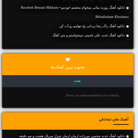
دانلود آهنگ روزبه بمانی میخوام ببخشم خودمو • Roozbeh Bemani Mikham
Bebakhsham Khodamo
دانلود آهنگ راک رضا یزدانی یخ تنهاییم رو آب کن
دانلود آهنگ جديد علی یاسینی نمیخواستم و متن آهنگ
محبوب ترین آهنگ ها
هفته
Sorry, no posts matched your criteria.
آهنگ های تصادفی
دانلود آهنگ جدید محسن میرزاده ارمان ارمان تیتراژ سریال هشت و نیم دقیقه