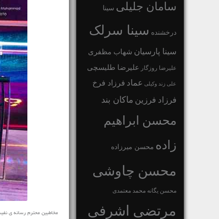
سامان جلیلی
سینا
سینا سرلک
درخشنده
سینا پارسیان
شهاب مظفری
علیرضا طلیسچی
علیرضا روزگار
عماد
فرزاد فرخ
علی زند وکیلی
ماکان بند
فرزاد فرزین
محسن ابراهیم
زاده
محسن میرزاده
محسن چاوشی
محسن یگانه
محمد معتمدی
مرتضی اشرفی