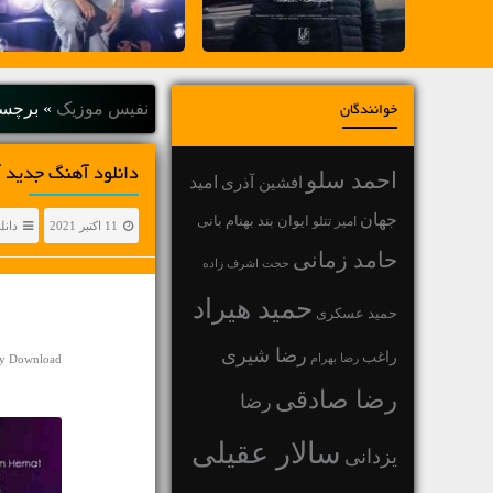
نفیس موزیک
»
برچسب
خوانندگان
دانلود آهنگ جديد آ
احمد سلو
افشین آذری
امید
جهان
بهنام بانی
امیر تتلو
ایوان بند
11 اکتبر 2021
دانل
حامد زمانی
حجت اشرف زاده
حمید هیراد
حمید عسکری
رضا شیری
راغب
رضا بهرام
sy Download
رضا صادقی
رضا
سالار عقیلی
یزدانی