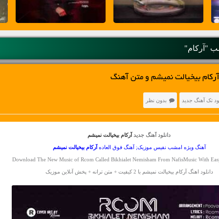
 "آرکام"
رکام بیخیالت نمیشم و متن آهنگ
ود تک آهنگ جدید
بدون نظر
دانلود آهنگ جدید
آرکام بیخیالت نمیشم
آهنگ ویژه امشب نفیس موزیک; آهنگ فوق العاده
آرکام
بیخیالت نمیشم
Download The New Music of Rcom Called Bikhialet Nemisham From NafisMusic With Ea
دانلود اهنگ آرکام بیخیالت نمیشم با 2 کیفیت + متن ترانه + پخش آنلاین موزیک