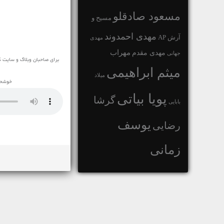
مسعود صادقلو
مسیح و
مهدی احمدوند
آرش AP
مهدی
مهراب
مهدی مقدم
جهانی
برای صاحبان وبلاگ و سایت ک
میثم ابراهیمی
میلاد
خوشحال
پویا بیاتی
گرشا
بابایی
یوسف
رضایی
زمانی