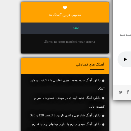
محبوب ترین آهنگ ها
هفته
ماده شده
Sorry, no posts matched your criteria.
آهنگ های تصادفی
دانلود آهنگ جديد وحید امیری نقاشی با 2 کیفیت و متن
آهنگ
دانلود آهنگ جديد الهه ی ناز مهدی احمدوند با متن و
کیفیت عالی
دانلود آهنگ شاد تهی و اندی نازنین با کیفیت 128 و 320
دانلود آهنگ میخوام برم پا ندارم میخوام نرم جا ندارم