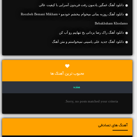
دانلود آهنگ غمگین یادمون رفت فریدون آسرایی با کیفیت عالی
دانلود آهنگ روزبه بمانی میخوام ببخشم خودمو • Roozbeh Bemani Mikham
Bebakhsham Khodamo
دانلود آهنگ راک رضا یزدانی یخ تنهاییم رو آب کن
دانلود آهنگ جديد علی یاسینی نمیخواستم و متن آهنگ
محبوب ترین آهنگ ها
هفته
Sorry, no posts matched your criteria.
آهنگ های تصادفی