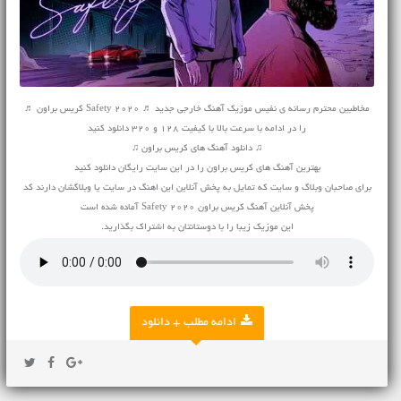
مخاطبین محترم رسانه ی نفیس موزیک آهنگ خارجی جدید ♬ Safety 2020 کریس براون ♬
را در ادامه با سرعت بالا با کیفیت 128 و 320 دانلود کنید
♫ دانلود آهنگ های کریس براون ♫
بهترین آهنگ های کریس براون را در این سایت رایگان دانلود کنید
برای صاحبان وبلاگ و سایت که تمایل به پخش آنلاین این اهنگ در سایت یا وبلاگشان دارند کد
پخش آنلاین آهنگ کریس براون Safety 2020 آماده شده است
این موزیک زیبا را با دوستانتان به اشتراک بگذارید.
ادامه مطلب + دانلود