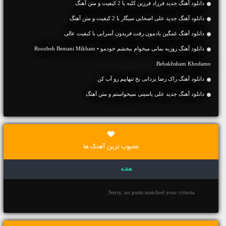
دانلود آهنگ جديد فرزاد فرزین کلبه با 2 کیفیت و متن آهنگ
دانلود آهنگ جديد علی اصحابی سیگار با 2 کیفیت و متن آهنگ
دانلود آهنگ غمگین یادمون رفت فریدون آسرایی با کیفیت عالی
دانلود آهنگ روزبه بمانی میخوام ببخشم خودمو • Roozbeh Bemani Mikham
Bebakhsham Khodamo
دانلود آهنگ راک رضا یزدانی یخ تنهاییم رو آب کن
دانلود آهنگ جديد علی یاسینی نمیخواستم و متن آهنگ
محبوب ترین آهنگ ها
هفته
Sorry, no posts matched your criteria.