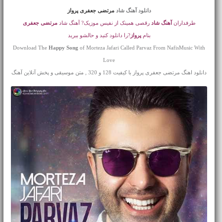
دانلود آهنگ شاد
مرتضی جعفری پرواز
طرفداران
آهنگ شاد
رقصی همینک از نفیس موزیک? آهنگ شاد
مرتضی جعفری
بنام
پرواز
?را دانلود کنید و حالشو ببرید
Download The
Happy Song
of Morteza Jafari Called Parvaz From NafisMusic With
Love
دانلود اهنگ مرتضی جعفری پرواز با کیفیت 128 و 320 , متن موسیقی و پخش آنلاین آهنگ