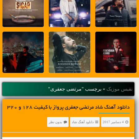
نفیس موزیک
»
برچسب "مرتضی جعفری"
دانلود آهنگ شاد مرتضی جعفری پرواز با کیفیت 128 و 320
4 دسامبر 2017
دانلود آهنگ شاد
بدون نظر