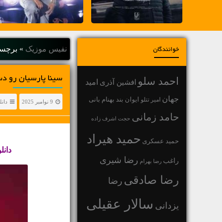
نفیس موزیک
»
برچسب
خوانندگان
سینا پارسیان رو دس
احمد سلو
افشین آذری
امید
جهان
بهنام بانی
امیر تتلو
ایوان بند
9 نوامبر 2025
دانل
حامد زمانی
حجت اشرف زاده
حمید هیراد
حمید عسکری
دانل
رضا شیری
راغب
رضا بهرام
رضا صادقی
رضا
سالار عقیلی
یزدانی