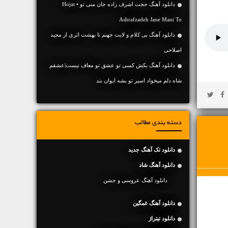
دانلود آهنگ حجت اشرف زاده جان منی تو • Hojat
Ashrafzadeh Jane Mani To
دانلود آهنگ بی کلام و لایت جهنم تا بهشت اثری از مجید
اصلاحی
دانلود آهنگ بکش کسی تو عشق تو معاف نیست|عشقم
شاه دلم میخواد اسیر تو بشه ایوان بند
دسته بندی مطالب
دانلود تک آهنگ جدید
دانلود آهنگ شاد
دانلود آهنگ عروسی و جشن
دانلود آهنگ غمگین
دانلود تیتراژ