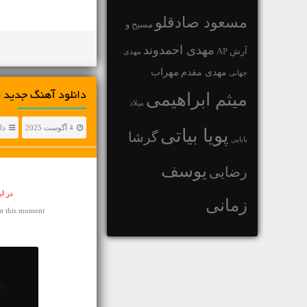
مسعود صادقلو
مسیح و
مهدی احمدوند
آرش AP
مهدی
مهراب
مهدی مقدم
جهانی
میثم ابراهیمی
دانلود آهنگ جديد سینا پارسی
میلاد
4 آگوست 2025
دا
پویا بیاتی
گرشا
بابایی
یوسف
رضایی
در ا
زمانی
t this moment