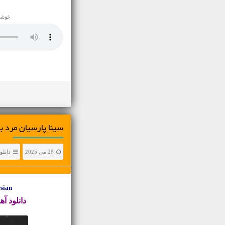
خوشحا
سینا پارسیان مرد‌ با‌
28 می 2025
دانلو
Parsian
دانلود آ