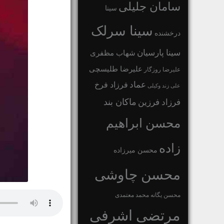
سامان جلیلی
سینا
سینا سرلک
درخشنده
سینا پارسیان
شهاب مظفری
علیرضا طلیسچی
علیرضا روزگار
عماد
فرزاد فرخ
علی زند وکیلی
ماکان بند
فرزاد فرزین
محسن ابراهیم
زاده
محسن میرزاده
محسن چاوشی
محسن یگانه
محمد معتمدی
مرتضی اشرفی