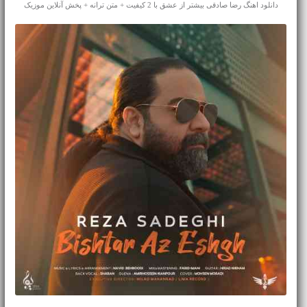
دانلود اهنگ رضا صادقی بیشتر از عشق با 2 کیفیت + متن ترانه + پخش آنلاین موزیک