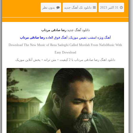
31 اکتبر 2023
دانلود تک آهنگ جدید
بدون نظر
دانلود آهنگ جدید
رضا صادقی مرداب
آهنگ ویژه امشب نفیس موزیک; آهنگ فوق العاده
رضا صادقی
مرداب
Download The New Music of Reza Sadeghi Called Mordab From NafisMusic With
Easy Download
دانلود اهنگ رضا صادقی مرداب با 2 کیفیت + متن ترانه + پخش آنلاین موزیک