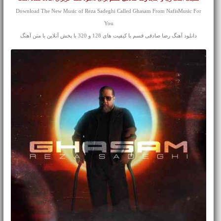
Download The New Music of Reza Sadeghi Called Ghasam From NafisMusic For
You
دانلود آهنگ رضا صادقی قسم با کیفیت های 128 و 320 با پخش آنلاین با متن آهنگ