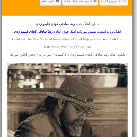
27 مارس 2024
دانلود تک آهنگ جدید
بدون نظر
دانلود آهنگ جدید
رضا صادقی کجای قلبمو زدی
آهنگ ویژه امشب نفیس موزیک; آهنگ فوق العاده
رضا صادقی
کجای قلبمو زدی
Download The New Music of Reza Sadeghi Called Kojaye Ghalbamo Zadi From
NafisMusic With Easy Download
دانلود اهنگ رضا صادقی کجای قلبمو زدی با 2 کیفیت + متن ترانه + پخش آنلاین موزیک