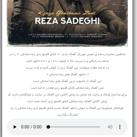
مخاطبین محترم رسانه ی نفیس موزیک آهنگ جدید ♬ کجای قلبمو زدی رضا صادقی ♬ را در
ادامه به رایگان و با سرعت بالا با کیفیت 128 و 320 دانلود کنید
در ادامه مطلب میتوانید این آهنگ زیبا را گوش کنید و لذت ببرید
♫ دانلود آهنگ های رضا صادقی ♫
این آهنگ از محبوب ترین آهنگ های رضا صادقی است
متن آهنگ رضا صادقی کجای قلبمو زدی هم در ادامه است
برای صاحبان وبلاگ و سایت که تمایل به پخش آنلاین این آهنگ در سایت یا وبلاگشان دارند کد
پخش آنلاین آهنگ رضا صادقی کجای قلبمو زدی آماده شده است
خوشحال میشویم این آهنگ با عنوان دانلود آهنگ جدید کجای قلبمو زدی رضا صادقی را به
اشتراک بگذارید.