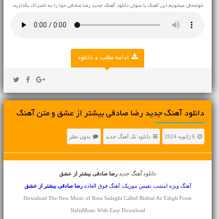
خوشحال میشویم این آهنگ با عنوان دانلود آهنگ جدید رضا صادقی حوا را به اشتراک بگذارید.
ادامه مطلب + دانلود
دانلود آهنگ جديد رضا صادقی بیشتر از عشق و متن آهنگ
6 ژانویه 2024
دانلود تک آهنگ جدید
بدون نظر
دانلود آهنگ جدید
رضا صادقی بیشتر از عشق
آهنگ ویژه امشب نفیس موزیک; آهنگ فوق العاده
رضا صادقی
بیشتر از عشق
Download The New Music of Reza Sadeghi Called Bishtar Az Eshgh From
NafisMusic With Easy Download