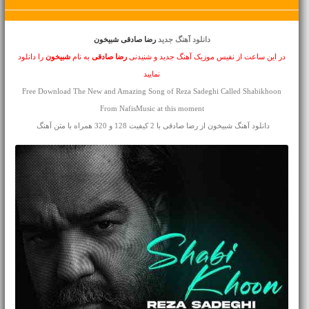
دانلود آهنگ جدید
رضا صادقی شبیخون
در این ساعت از نفیس موزیک آهنگ جدید و شنیدنی
رضا صادقی
به نام
شبیخون
را دانلود
نمایید
Free Download The New and Amazing Song of Reza Sadeghi Called Shabikhoon
From NafisMusic at this moment
دانلود آهنگ شبیخون از رضا صادقی با 2 کیفیت 128 و 320 همراه با متن آهنگ