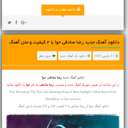
ادامه مطلب + دانلود
دانلود آهنگ جديد رضا صادقی حوا با 2 کیفیت و متن آهنگ
11 مارس 2024
دانلود تک آهنگ جدید
بدون نظر
دانلود آهنگ جدید
رضا صادقی حوا
در این ساعت از نفیس موزیک آهنگ جدید و شنیدنی
رضا صادقی
به نام
حوا
را دانلود نمایید
Free Download The New and Amazing Song of Reza Sadeghi Called Hawa From
NafisMusic at this moment
دانلود آهنگ حوا از رضا صادقی با 2 کیفیت 128 و 320 همراه با متن آهنگ