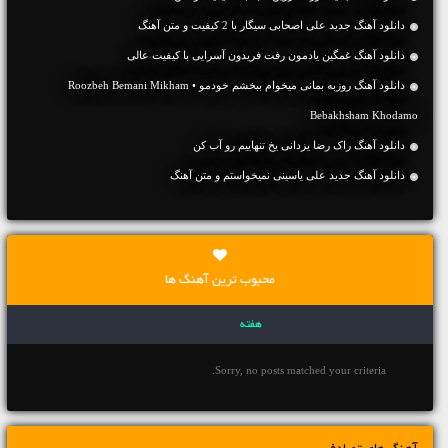
دانلود آهنگ جديد علی اصحابی سیگار با 2 کیفیت و متن آهنگ
دانلود آهنگ غمگین یادمون رفت فریدون آسرایی با کیفیت عالی
دانلود آهنگ روزبه بمانی میخوام ببخشم خودمو • Roozbeh Bemani Mikham
Bebakhsham Khodamo
دانلود آهنگ راک رضا یزدانی یخ تنهاییم رو آب کن
دانلود آهنگ جديد علی یاسینی نمیخواستم و متن آهنگ
محبوب ترین آهنگ ها
هفته
Sorry, no posts matched your criteria.