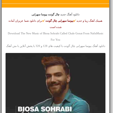
دانلود آهنگ جدید
چال گونت بیوسا سهرابی
همینک آهنگ زیبا و جدید
بیوسا سهرابی
چال گونت
برای دانلود شما عزیزان آماده
شده است
Download The New Music of Biosa Sohrabi Called Chale Gonat From NafisMusic
For You
دانلود آهنگ بیوسا سهرابی چال گونت با کیفیت های 128 و 320 با پخش آنلاین با متن آهنگ