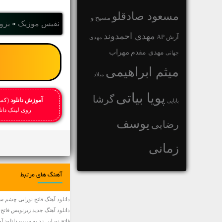
مسعود صادقلو
مسیح و
نفیس موزیک
»
بزو
مهدی احمدوند
آرش AP
مهدی
مهراب
مهدی مقدم
جهانی
میثم ابراهیمی
میلاد
پویا بیاتی
گرشا
آموزش دانلود
(کسا
بابایی
روی لینک دانلود کلیک را
یوسف
رضایی
زمانی
آهنگ های مرتبط
دانلود آهنگ فاتح نورایی چشم سفید • raee Cheshm Sefid
دانلود آهنگ جديد زیرنویس فاتح 
فاتح نورایی زد به سرت دانلود آه