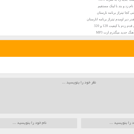
نام زد و بند با لینک مستقیم
ی کجا تیتراژ برنامه نارستان
ر دیر اومدم تیتراژ برنامه انارستان
دم با کیفیت 128 و 320
هنگ جدید میگذرم ازت MP3