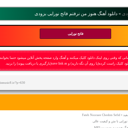
دی
»
دانلود آهنگ هنوز من نرفتم فاتح نورایی بزودی
فاتح نورایی
نی که وقتی روی لینک دانلود کلیک میکنند و آهنگ وارد صفحه پخش آنلاین میشود حتما بخوانند
ست کرده(یا روی آن نگه دارید) و save link as(بارگیری یا دریافت پیوند) را بزنید.
afismusic8.ir/?p=630
Fateh Noo
نورایی با متن و کیفیت عالی
نگ جدید زد به سرت MP3