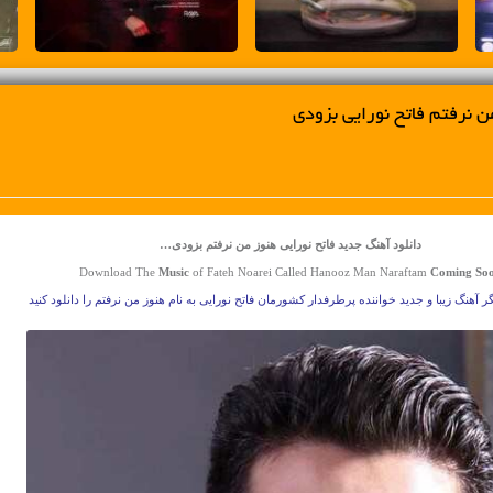
ن نرفتم فاتح نورایی بزودی
دانلود آهنگ جدید فاتح نورایی هنوز من نرفتم بزودی…
Download The
Music
of Fateh Noarei Called Hanooz Man Naraftam
Coming So
ر آهنگ زیبا و جدید خواننده پرطرفدار کشورمان فاتح نورایی به نام هنوز من نرفتم را دانلود کنید