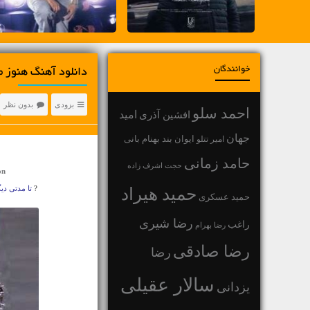
خوانندگان
دانلود آهنگ هنوز م
بزودی
بدون نظر
احمد سلو
افشین آذری
امید
جهان
بهنام بانی
امیر تتلو
ایوان بند
حامد زمانی
حجت اشرف زاده
on
?
تا مدتی دیگ
حمید هیراد
حمید عسکری
رضا شیری
راغب
رضا بهرام
رضا صادقی
رضا
سالار عقیلی
یزدانی