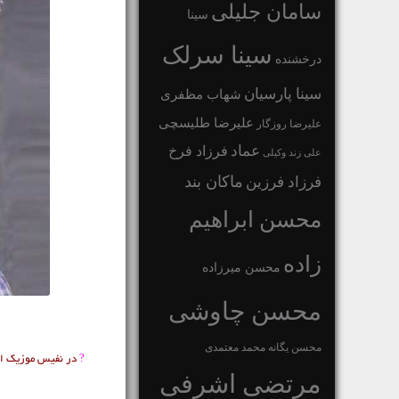
سامان جلیلی
سینا
سینا سرلک
درخشنده
سینا پارسیان
شهاب مظفری
علیرضا طلیسچی
علیرضا روزگار
عماد
فرزاد فرخ
علی زند وکیلی
ماکان بند
فرزاد فرزین
محسن ابراهیم
زاده
محسن میرزاده
محسن چاوشی
محسن یگانه
محمد معتمدی
?
در
نفیس
موزیک
اخ
مرتضی اشرفی