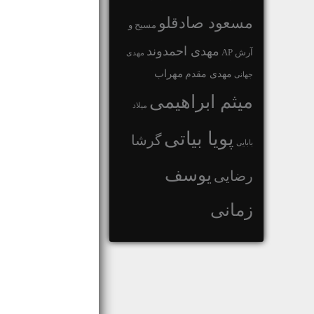
مسعود صادقلو
مسیح و
مهدی احمدوند
آرش AP
مهدی
مهراب
مهدی مقدم
جهانی
میثم ابراهیمی
میلاد
پویا بیاتی
گرشا
بابایی
یوسف
رضایی
زمانی