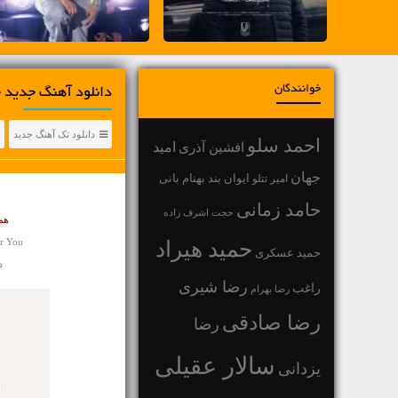
خوانندگان
دانلود آهنگ جديد خ
دانلود تک آهنگ جدید
احمد سلو
افشین آذری
امید
جهان
بهنام بانی
امیر تتلو
ایوان بند
حامد زمانی
حجت اشرف زاده
همی
r You
حمید هیراد
حمید عسکری
د
رضا شیری
راغب
رضا بهرام
رضا صادقی
رضا
سالار عقیلی
یزدانی