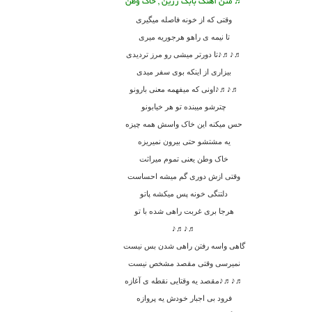
♬ متن آهنگ بابک زرین , خاک وطن
وقتی که از خونه فاصله میگیری
تا نیمه ی راهو هرجوریه میری
♬♪♬♪تا دورتر میشی رو مرز تردیدی
بیزاری از اینکه بوی سفر میدی
♬♪♬♪اونی که میفهمه معنی بارونو
چترشو میبنده تو هر خیابونو
حس میکنه این خاک واسش همه چیزه
یه مشتشو حتی بیرون نمیریزه
خاک وطن یعنی تموم میراثت
وقتی ازش دوری گم میشه احساست
دلتنگی خونه پس میکشه پاتو
هرجا بری غربت راهی شده با تو
♬♪♬♪
گاهی واسه رفتن راهی شدن بس نیست
نمیرسی وقتی مقصد مشخص نیست
♬♪♬♪مقصد یه وقتایی نقطه ی آغازه
فرود بی اجبار خودش یه پروازه