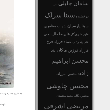
سامان جلیلی
سینا
سینا سرلک
درخشنده
سینا پارسیان
شهاب مظفری
علیرضا طلیسچی
علیرضا روزگار
عماد
فرزاد فرخ
علی زند وکیلی
ماکان بند
فرزاد فرزین
محسن ابراهیم
زاده
محسن میرزاده
محسن چاوشی
مخاطبین محترم رسانه ی نف
محسن یگانه
محمد معتمدی
مرتضی اشرفی
خوشحا