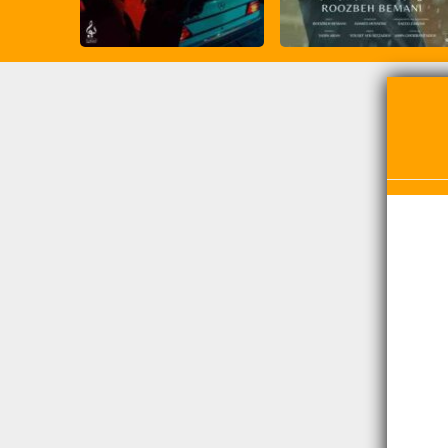
جدیدترین آهنگ ها
دانلود آهنگ بسطام تهران • Bastaam Tehran
دانلود آهنگ غمگین بخواب آروم علی زند وکیلی با کیفیت
عالی
دانلود آهنگ جديد رفتن محمد اصفهانی با متن و کیفیت
عالی
دانلود آهنگ جديد روزبه بمانی آخرالزمون با 2 کیفیت و
متن آهنگ
دانلود آهنگ ماهان بهرام خان تا ابد • Mahan
BahramKhan Ta Abad
حامیم قلبمو پس به من بده دانلود آهنگ جدید قلبمو پس