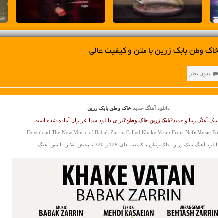
اک وطن بابک زرین با متن و کیفیت عالی
بدون نظر
دانلود آهنگ جدید
خاک وطن بابک زرین
نک آهنگ زیبا و جدید?
بابک زرین
خاک وطن?
برای دانلود شما عزیزان آماده شده است
Download The New Music of Babak Zarrin Called Khake Vatan From NafisMusic Fo
انلود آهنگ بابک زرین خاک وطن با کیفیت های 128 و 320 با پخش آنلاین با متن آهنگ