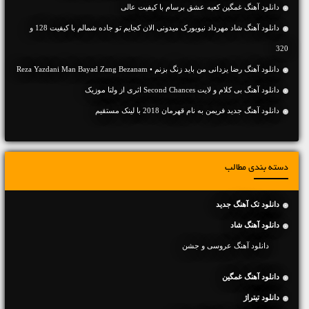
دانلود آهنگ غمگین کعبه عشق برسام با کیفیت عالی
دانلود آهنگ شاد مهرداد نیویورک میدونی الان کجایم تو جاده شمالم با کیفیت 128 و
320
دانلود آهنگ رضا یزدانی من باید زنگ بزنم • Reza Yazdani Man Bayad Zang Bezanam
دانلود آهنگ بی کلام و لایت Second Chances اثری از ولتا موزیک
دانلود آهنگ جديد فریمن به نام قهرمان 2018 با لینک مستقیم
دسته بندی مطالب
دانلود تک آهنگ جدید
دانلود آهنگ شاد
دانلود آهنگ عروسی و جشن
دانلود آهنگ غمگین
دانلود تیتراژ