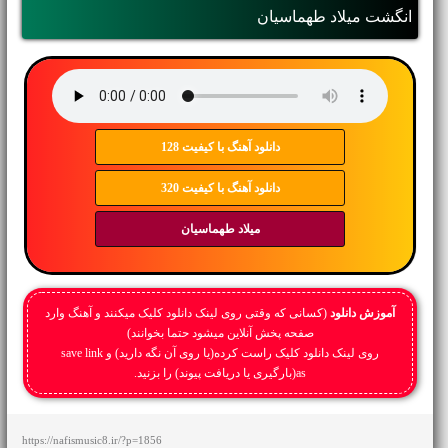
انگشت میلاد طهماسیان
دانلود آهنگ با کیفیت 128
دانلود آهنگ با کیفیت 320
میلاد طهماسیان
آموزش دانلود
(کسانی که وقتی روی لینک دانلود کلیک میکنند و آهنگ وارد
صفحه پخش آنلاین میشود حتما بخوانند)
روی لینک دانلود کلیک راست کرده(یا روی آن نگه دارید) و save link
as(بارگیری یا دریافت پیوند) را بزنید.
https://nafismusic8.ir/?p=1856