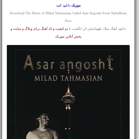
موزیک
دانلود کنید
Download The Music of Milad Tahmassian Called Asar Angosht From NafisMusic
Now
دانلود آهنگ میلاد طهماسیان اثر انگشت با
دو کیفیت و کد آهنگ برای وبلاگ و سایت و
پخش آنلاین موزیک